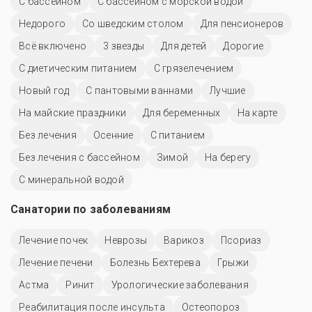
C бассейном
С бассейном с морской водой
Недорого
Со шведским столом
Для пенсионеров
Всё включено
3 звезды
Для детей
Дорогие
С диетическим питанием
С грязелечением
Новый год
С пантовыми ваннами
Лучшие
На майские праздники
Для беременных
На карте
Без лечения
Осенние
С питанием
Без лечения с бассейном
Зимой
На берегу
С минеральной водой
Санатории по заболеваниям
Лечение почек
Неврозы
Варикоз
Псориаз
Лечение печени
Болезнь Бехтерева
Грыжи
Астма
Ринит
Урологические заболевания
Реабилитация после инсульта
Остеопороз