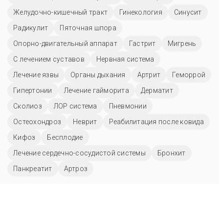
Желудочно-кишечный тракт
Гинекология
Синусит
Радикулит
Пяточная шпора
Опорно-двигательный аппарат
Гастрит
Мигрень
С лечением суставов
Нервная система
Лечение язвы
Органы дыхания
Артрит
Геморрой
Гипертонии
Лечение гайморита
Дерматит
Сколиоз
ЛОР система
Пневмонии
Остеохондроз
Неврит
Реабилитация после ковида
Кифоз
Бесплодие
Лечение сердечно-сосудистой системы
Бронхит
Панкреатит
Артроз