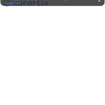
Подробнее
ПУТЕВКИ В САНАТОРИИ
КОНСУЛЬТАЦИИ ПО ТЕЛЕФОНУ
8 (800) 550-0810
Бесплатно по России
КЛИЕНТАМ
Как забронировать
Как оплатить
Бонусная программа
Акции
Пользовательское соглашение
Политика конфиденциальности
Контакты