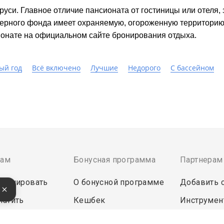
уси. Главное отличие пансионата от гостиницы или отеля,
ерного фонда имеет охраняемую, огороженную территорию, 
онате на официальном сайте бронирования отдыха.
ый год
Всё включено
Лучшие
Недорого
C бассейном
там
Бонусная программа
Партнерам
бронировать
О бонусной программе
Добавить 
е
латить
Кешбек
Инструмен
Бонусы за отзыв
Войти в эк