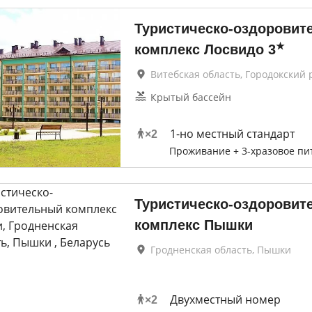
Туристическо-оздоровит
★
комплекс Лосвидо
3
Витебская область, Городокский 
Крытый бассейн
1-но местный стандарт
×
2
Проживание + 3-хразовое пи
Туристическо-оздоровит
комплекс Пышки
Гродненская область, Пышки
Двухместный номер
×
2