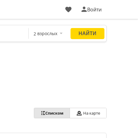
Войти
Списком
На карте