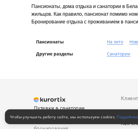
Пансионаты, дома отдыха и санатории в Белар
жильцов. Как правило, пансионат помимо ном
Бронирование отдыха с проживанием в панси
Пансионаты
На лето
Нов
Другие разделы
Санатории
Клиен
Путевки в санатории
Как за
© 2010–2026
Чтобы улучшить работу сайта, мы используем cookies.
Подробне
Российский сервис
Как оп
бронирования
Акции
Пользовательское соглашение