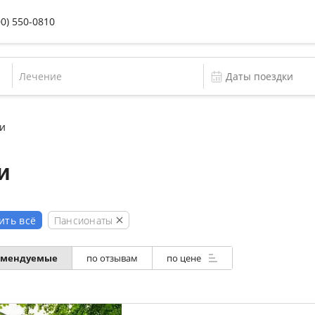
00) 550-0810
Лечение
и
и
Пансионаты
ить всё
омендуемые
по отзывам
по цене