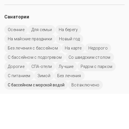
Санатории
Осенние
Для семьи
На берегу
На майские праздники
Новый год
Без лечения с бассейном
На карте
Недорого
С бассейном с подогревом
Со шведским столом
Дорогие
СПА-отели
Лучшие
Рядом с парком
С питанием
Зимой
Без лечения
С бассейном с морской водой
Всё включено