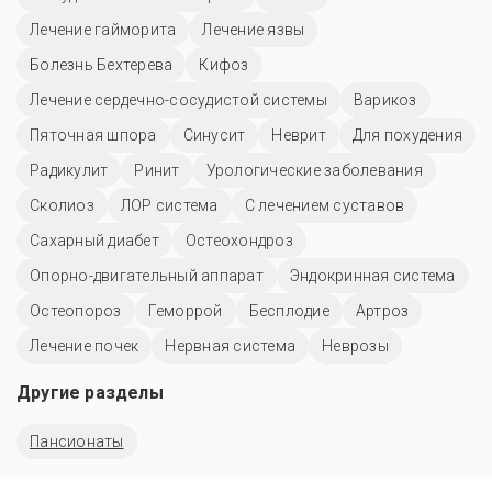
Лечение гайморита
Лечение язвы
Болезнь Бехтерева
Кифоз
Лечение сердечно-сосудистой системы
Варикоз
Пяточная шпора
Синусит
Неврит
Для похудения
Радикулит
Ринит
Урологические заболевания
Сколиоз
ЛОР система
С лечением суставов
Сахарный диабет
Остеохондроз
Опорно-двигательный аппарат
Эндокринная система
Остеопороз
Геморрой
Бесплодие
Артроз
Лечение почек
Нервная система
Неврозы
Другие разделы
Пансионаты