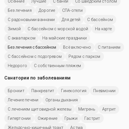
Осенние
Лучшие
С баней
Со шведским столом
Без лечения
Дорогие
СПА-отели
С радоновыми ваннами
Для детей
C бассейном
Зимой
С бассейном с морской водой
На карте
С аквапарком
На майские праздники
Без лечения с бассейном
Всё включено
С питанием
С бассейном с подогревом
Рядом с парком
Недорого
С собственным пляжем
Санатории по заболеваниям
Бронхит
Панкреатит
Гинекология
Пневмонии
Лечение печени
Органы дыхания
С лечением щитовидной железы
Мигрень
Артрит
Гипертонии
Ожирение
Грыжи
Гастрит
Желудочно-кишечный тракт
Астма