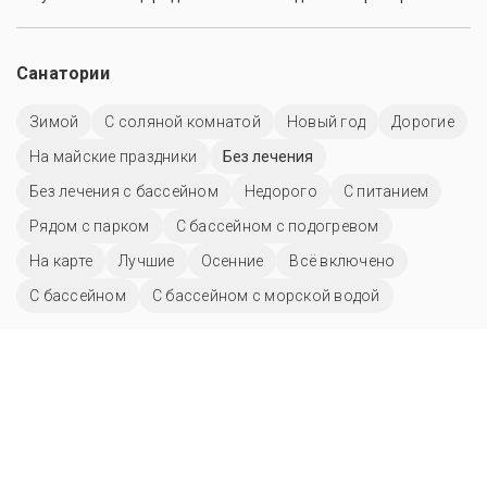
Санатории
Зимой
С соляной комнатой
Новый год
Дорогие
На майские праздники
Без лечения
Без лечения с бассейном
Недорого
С питанием
Рядом с парком
С бассейном с подогревом
На карте
Лучшие
Осенние
Всё включено
C бассейном
С бассейном с морской водой