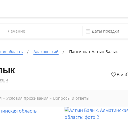
Лечение
кая область
Алакольский
Пансионат Алтын Балык
лык
В из
Акши
я
Условия проживания
Вопросы и ответы