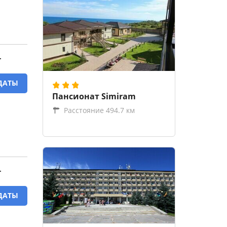
T
ДАТЫ
Пансионат Simiram
Расстояние 494.7 км
T
ДАТЫ