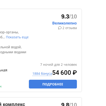
9.3
/10
2 отзыва
лор-органы,
аб
…
Показать еще
льной водой,
родными водами
7
ночей
для
2
человек
ьная
54 600 ₽
1884 бонуса
ПОДРОБНЕЕ
н
й комплекс
9.8
/10