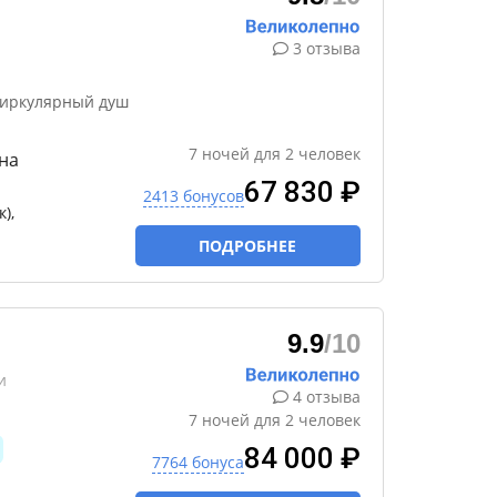
3 отзыва
циркулярный душ
7
ночей
для
2
человек
 на
67 830 ₽
2413 бонусов
),
ПОДРОБНЕЕ
9.9
/10
и
4 отзыва
7
ночей
для
2
человек
84 000 ₽
7764 бонуса