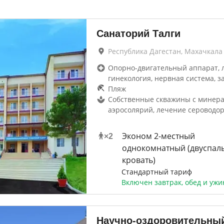
Санаторий Талги
Республика Дагестан, Махачкала
Опорно-двигательный аппарат, 
гинекология, нервная система, з
Пляж
Собственные скважины с минера
аэросолярий, лечение сероводо
Эконом 2-местный
×
2
однокомнатный (двуспал
кровать)
Стандартный тариф
Включен завтрак, обед и ужи
Научно-оздоровительны