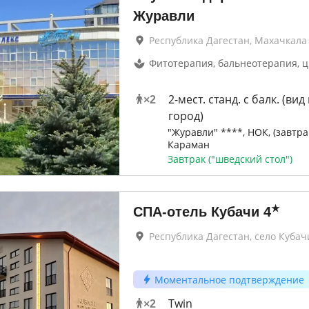
Журавли
Республика Дагестан, Махачкала
Фитотерапия, бальнеотерапия, 
2-мест. станд. с балк. (вид
×
2
город)
"Журавли" ****, НОК, (завтрак
Караман
Завтрак ("шведский стол")
★
СПА-отель Кубачи
4
Республика Дагестан, село Кубач
Моментальное подтверждение
Twin
×
2