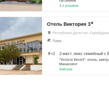
питанием
3-х разовое
★
Отель Виктория
3
Республика Дагестан, Карабудах
Пляж
2-мест. люкс семейный с б
×
2
"Victoria Resort", отель, завтр
Манаскент
Завтрак