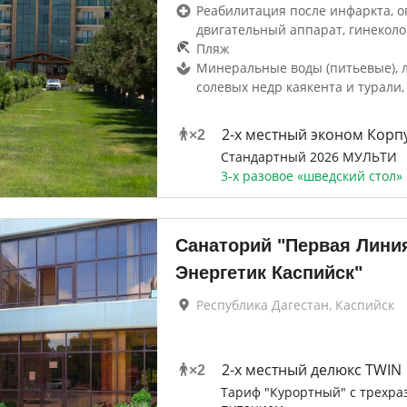
Реабилитация после инфаркта, о
двигательный аппарат, гинеколо
Пляж
Минеральные воды (питьевые), 
солевых недр каякента и турали
2-x местный эконом Корпу
×
2
Стандартный 2026 МУЛЬТИ
3-х разовое «шведский стол»
Санаторий "Первая Линия
Энергетик Каспийск"
Республика Дагестан, Каспийск
2-x местный делюкс TWIN
×
2
Тариф "Курортный" с трехра