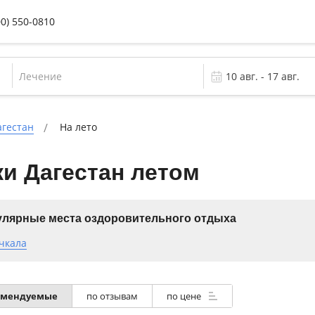
00) 550-0810
Лечение
агестан
На лето
и Дагестан летом
лярные места оздоровительного отдыха
чкала
омендуемые
по отзывам
по цене