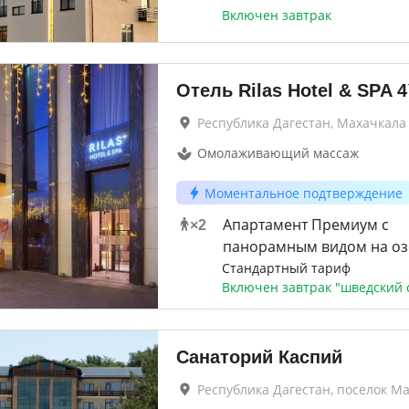
Включен завтрак
Отель Rilas Hotel & SPA
4
Республика Дагестан, Махачкала
Омолаживающий массаж
Моментальное подтверждение
Апартамент Премиум с
×
2
панорамным видом на оз
Стандартный тариф
Включен завтрак "шведский 
Санаторий Каспий
Республика Дагестан, поселок М