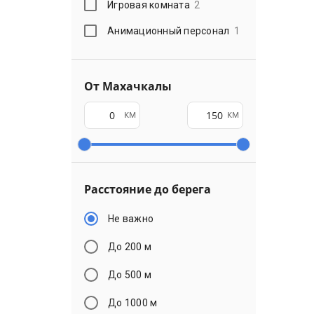
Игровая комната
2
Анимационный персонал
1
От Махачкалы
км
км
Расстояние до берега
Не важно
До 200 м
До 500 м
До 1000 м