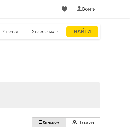
Войти
Списком
На карте