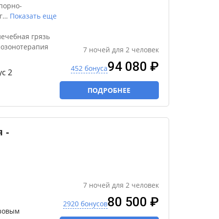
порно-
г
…
Показать еще
лечебная грязь
, озонотерапия
7
ночей
для
2
человек
94 080 ₽
452 бонуса
с 2
ПОДРОБНЕЕ
 -
7
ночей
для
2
человек
80 500 ₽
2920 бонусов
зовым