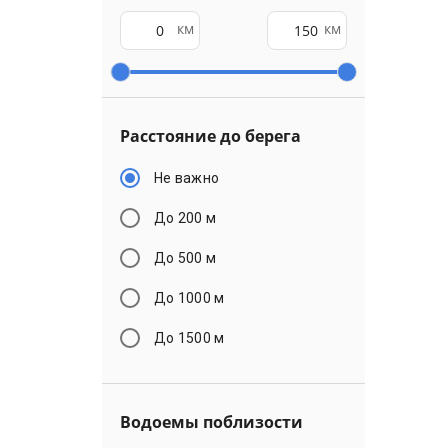
км
км
Расстояние до берега
Не важно
До 200 м
До 500 м
До 1000 м
До 1500 м
Водоемы поблизости