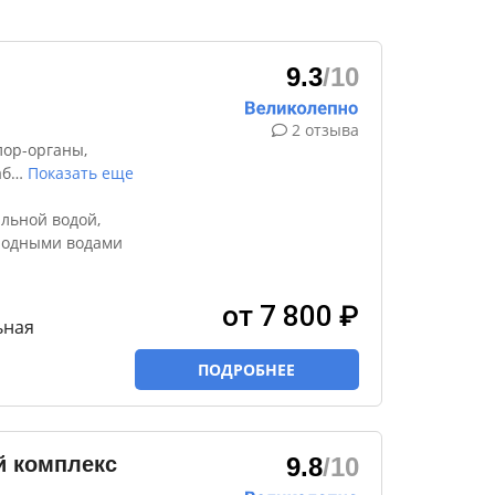
9.3
/10
2 отзыва
лор-органы,
аб
…
Показать еще
льной водой,
родными водами
от 7 800 ₽
ьная
ПОДРОБНЕЕ
й комплекс
9.8
/10