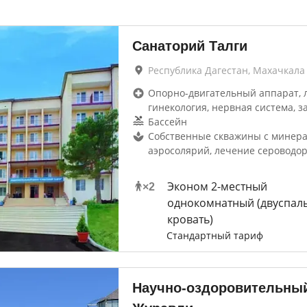
Санаторий Талги
Республика Дагестан, Махачкала
Опорно-двигательный аппарат, 
гинекология, нервная система, з
Бассейн
Собственные скважины с минера
аэросолярий, лечение сероводо
Эконом 2-местный
×
2
однокомнатный (двуспал
кровать)
Стандартный тариф
Научно-оздоровительны