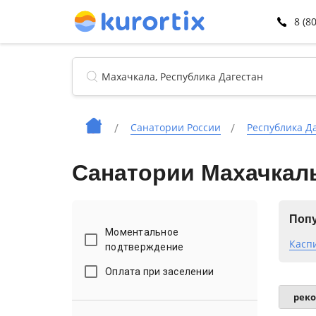
8 (8
Санатории России
Республика Д
Санатории Махачкал
Попу
Моментальное
Касп
подтверждение
Оплата при заселении
рек