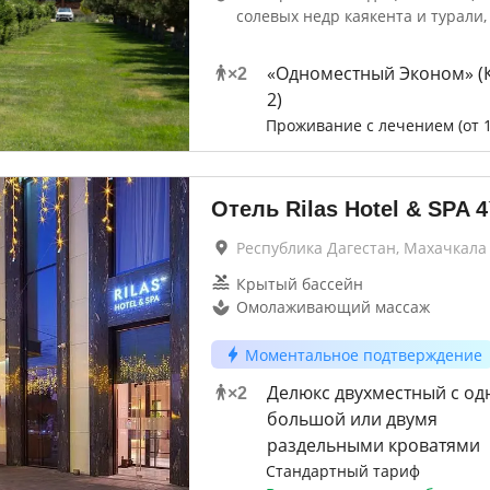
солевых недр каякента и турали
«Одноместный Эконом» 
×
2
2)
Проживание с лечением (от 1
Отель Rilas Hotel & SPA
4
Республика Дагестан, Махачкала
Крытый бассейн
Омолаживающий массаж
Моментальное подтверждение
Делюкс двухместный с од
×
2
большой или двумя
раздельными кроватями
Стандартный тариф