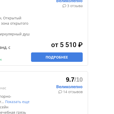
3 отзыва
н, Открытый
я зона открытого
циркулярный душ
от 5 510 ₽
анд. с
ПОДРОБНЕЕ
н
9.7
/10
анас
14 отзывов
порно-
г
…
Показать еще
ссейн
лечебная грязь