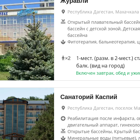
Журавли
Республика Дагестан, Махачкала
Открытый плавательный бассей
бассейн с детской зоной, Детска
бассейна
Фитотерапия, бальнеотерапия, 
1-мест. (разм. в 2-мест.) ст
×
2
балк. (вид на город)
Включен завтрак, обед и ужи
Санаторий Каспий
Республика Дагестан, поселок М
Реабилитация после инфаркта, о
двигательный аппарат, гинеколо
Открытые бассейны, Крытый ба
Минеральные воды (питьевые), 