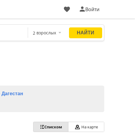
Войти
 Дагестан
Списком
На карте