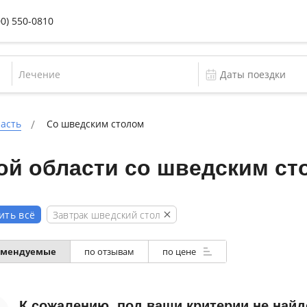
00) 550-0810
Лечение
ласть
Со шведским столом
ой области со шведским ст
Завтрак шведский стол
ить всё
омендуемые
по отзывам
по цене
К сожалению, под ваши критерии не найд