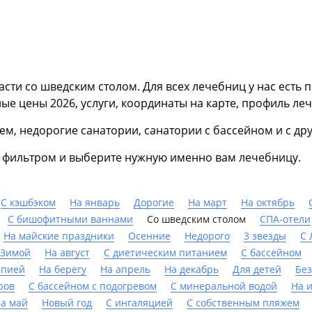
асти со шведским столом. Для всех лечебниц у нас есть
ые цены 2026, услуги, координаты на карте, профиль ле
ием, недорогие санатории, санатории с бассейном и с д
ь фильтром и выберите нужную именно вам лечебницу.
С кэшбэком
На январь
Дорогие
На март
На октябрь
С бишофитными ваннами
Со шведским столом
СПА-отели
На майские праздники
Осенние
Недорого
3 звезды
С
Зимой
На август
С диетическим питанием
C бассейном
апией
На берегу
На апрель
На декабрь
Для детей
Без
ров
С бассейном с подогревом
С минеральной водой
На 
а май
Новый год
С ингаляцией
С собственным пляжем