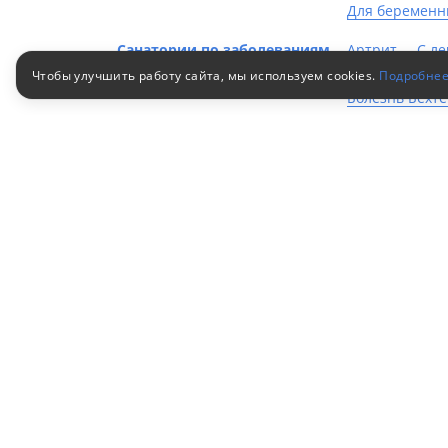
Для беременн
Санатории по заболеваниям
Артрит
С ле
Псориаз
Де
Чтобы улучшить работу сайта, мы используем cookies.
Подробне
Болезнь Бехт
Нервная сист
Органы дыха
Клиен
Путевки в санатории
Как за
© 2010–2026
Российский сервис
Как оп
бронирования
Акции
Пользовательское соглашение
Для кор