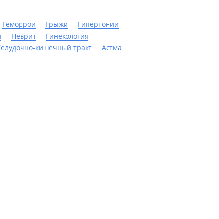
Геморрой
Грыжи
Гипертонии
и
Неврит
Гинекология
елудочно-кишечный тракт
Астма
Пневмонии
Урологические заболевания
ердечно-сосудистой системы
Компания
санаторий
Контакты
ты для санатория
странет
пользования сервиса означает ваше согласие с