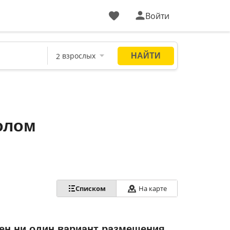
Войти
олом
Списком
На карте
ен ни один вариант размещения.