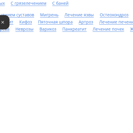
ых
С грязелечением
С баней
чением суставов
Мигрень
Лечение язвы
Остеохондроз
рматит
Кифоз
Пяточная шпора
Артроз
Лечение печен
е
ерева
Неврозы
Варикоз
Панкреатит
Лечение почек
Ж
ема
Радикулит
Гастрит
Бронхит
Сколиоз
Остеопороз
ния
Бесплодие
Опорно-двигательный аппарат
Лечение с
там
Бонусная программа
Партнерам
бронировать
О бонусной программе
Добавить 
латить
Кешбек
Инструмен
Бонусы за отзыв
Войти в эк
ректной работы сайт использует файлы cookie, продолжение ис