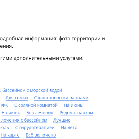
 подробная информация: фото территории и
чения.
ругими дополнительными услугами.
С бассейном с морской водой
Для семьи
С каштановыми ваннами
 ЛФК
С соляной комнатой
На июнь
На июнь
Без лечения
Рядом с парком
 лечения с бассейном
Лучшие
июль
С гирудотерапией
На лето
На карте
Всё включено