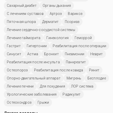
Сахарный диабет
Органы дыхания
С лечением суставов
Артроз
Варикоз
Пяточная шпора
Дерматит
Псориаз
Лечение сердечно-сосудистой системы
Лечение гайморита
Гинекология
Геморрой
Гастрит
Гипертонии
Реабилитация после операции
Синусит
Астма
Бронхит
Пневмонии
Неврит
Реабилитация после инсульта
Панкреатит
Остеопороз
Реабилитация после ковида
Ринит
Опорно-двигательный аппарат
Мигрень
Бесплодие
Лечение печени
Для похудения
ЛОР система
Урологические заболевания
Радикулит
Остеохондроз
Грыжи