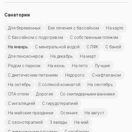
Санатории
Для беременных
Без лечения с бассейном
На карте
С бассейном с подогревом
С собственным пляжем
На январь
С минеральной водой
С ЛФК
С баней
Для пенсионеров
На декабрь
На март
Рядом с парком
На июнь
На лето
Лучшие
С диетическим питанием
Недорого
С нафталаном
На октябрь
С соляной комнатой
На сентябрь
СПА-отели
Дорогие
Со скипидарными ваннами
С ингаляцией
С гирудотерапией
На майские праздники
Осенние
На август
С озонотерапией
3 звезды
На май
С жемчужными ваннами
С кэшбэком