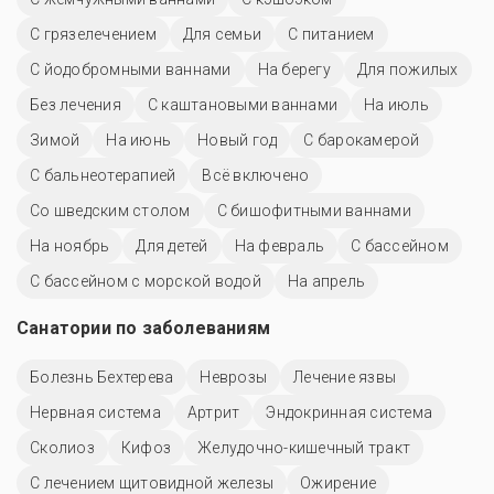
С грязелечением
Для семьи
С питанием
С йодобромными ваннами
На берегу
Для пожилых
Без лечения
С каштановыми ваннами
На июль
Зимой
На июнь
Новый год
С барокамерой
С бальнеотерапией
Всё включено
Со шведским столом
С бишофитными ваннами
На ноябрь
Для детей
На февраль
C бассейном
С бассейном с морской водой
На апрель
Санатории по заболеваниям
Болезнь Бехтерева
Неврозы
Лечение язвы
Нервная система
Артрит
Эндокринная система
Сколиоз
Кифоз
Желудочно-кишечный тракт
С лечением щитовидной железы
Ожирение