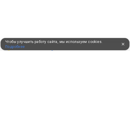
Чтобы улучшить работу сайта, мы используем cookies.
Подробнее
ПУТЕВКИ В САНАТОРИИ
КОНСУЛЬТАЦИИ ПО ТЕЛЕФОНУ
8 (800) 550-0810
Бесплатно по России
КЛИЕНТАМ
Как забронировать
Как оплатить