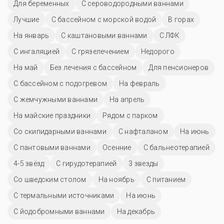
Для беременных
С сероводородными ваннами
Лучшие
С бассейном с морской водой
В горах
На январь
С каштановыми ваннами
С ЛФК
С ингаляцией
С грязелечением
Недорого
На май
Без лечения с бассейном
Для пенсионеров
С бассейном с подогревом
На февраль
С жемчужными ваннами
На апрель
На майские праздники
Рядом с парком
Со скипидарными ваннами
С нафталаном
На июнь
С пантовыми ваннами
Осенние
С бальнеотерапией
4-5 звёзд
С гирудотерапией
3 звезды
Со шведским столом
На ноябрь
С питанием
С термальными источниками
На июнь
С йодобромными ваннами
На декабрь