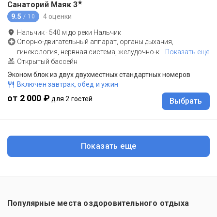
★
Санаторий Маяк
3
9.5
4 оценки
/ 10
Нальчик
·
540
м до
реки Нальчик
Опорно-двигательный аппарат, органы дыхания,
гинекология, нервная система, желудочно-к
…
Показать еще
Открытый бассейн
Эконом блок из двух двухместных стандартных номеров
Включен завтрак, обед и ужин
от 2 000 ₽
для 2 гостей
Выбрать
Показать еще
Популярные места оздоровительного отдыха