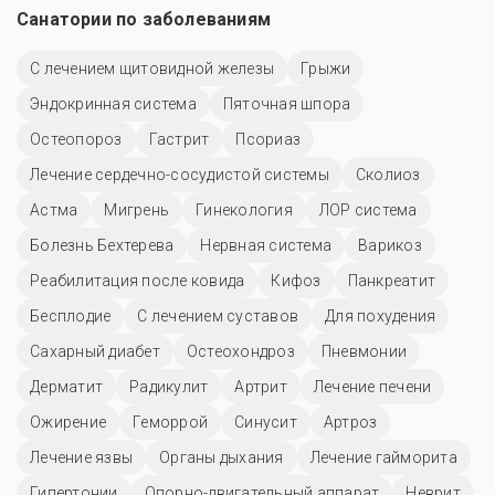
Санатории по заболеваниям
С лечением щитовидной железы
Грыжи
Эндокринная система
Пяточная шпора
Остеопороз
Гастрит
Псориаз
Лечение сердечно-сосудистой системы
Сколиоз
Астма
Мигрень
Гинекология
ЛОР система
Болезнь Бехтерева
Нервная система
Варикоз
Реабилитация после ковида
Кифоз
Панкреатит
Бесплодие
С лечением суставов
Для похудения
Сахарный диабет
Остеохондроз
Пневмонии
Дерматит
Радикулит
Артрит
Лечение печени
Ожирение
Геморрой
Синусит
Артроз
Лечение язвы
Органы дыхания
Лечение гайморита
Гипертонии
Опорно-двигательный аппарат
Неврит