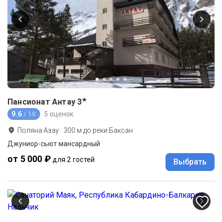
★
Пансионат Антау
3
9.6
5 оценок
/ 10
Поляна Азау
·
300
м до
реки Баксан
Джуниор-сьют мансардный
от 5 000 ₽
для 2 гостей
Выбрать