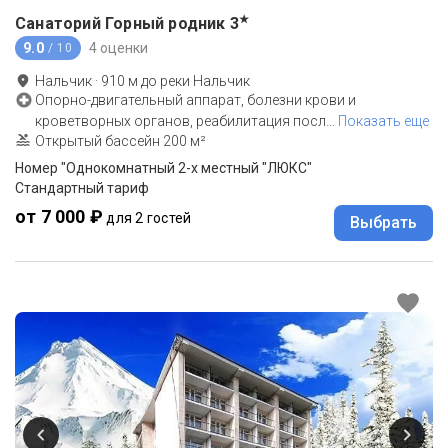
★
Санаторий Горный родник
3
9.0
4 оценки
/ 10
Нальчик
·
910
м до
реки Нальчик
Опорно-двигательный аппарат, болезни крови и
кроветворных органов, реабилитация посл
…
Показать еще
Открытый бассейн 200 м²
Номер "Однокомнатный 2-х местный "ЛЮКС"
Стандартный тариф
от 7 000 ₽
для 2 гостей
Выбрать