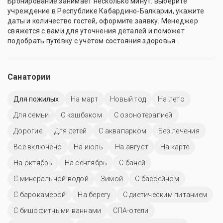
Бронирование занимает несколько минут: выберите
учреждение в Республике Кабардино-Балкарии, укажите
даты и количество гостей, оформите заявку. Менеджер
свяжется с вами для уточнения деталей и поможет
подобрать путёвку с учётом состояния здоровья.
Санатории
Для пожилых
На март
Новый год
На лето
Для семьи
С кэшбэком
С озонотерапией
Дорогие
Для детей
С аквапарком
Без лечения
Всё включено
На июль
На август
На карте
На октябрь
На сентябрь
С баней
С минеральной водой
Зимой
C бассейном
С барокамерой
На берегу
С диетическим питанием
С бишофитными ваннами
СПА-отели