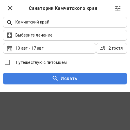
8 (800) 550-0810
Выбрать даты
Санатории Камчатского края
Бесплатно по России
Камчатский край
Санатории Камчатского края на карте
Выберите лечение
10 авг
-
17 авг
2 гостя
Путешествую с питомцем
Искать
Сначала рекомендуемые
Фильтры
Популярные места оздоровительного отдыха
село Паратунка
поселок Термальный