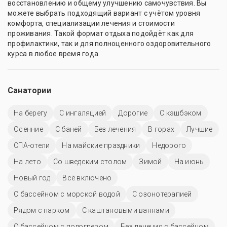
восстановлению и общему улучшению самочувствия. Вы
можете выбрать подходящий вариант с учётом уровня
комфорта, специализации лечения и стоимости
проживания. Такой формат отдыха подойдёт как для
профилактики, так и для полноценного оздоровительного
курса в любое время года.
Санатории
На берегу
С ингаляцией
Дорогие
С кэшбэком
Осенние
С баней
Без лечения
В горах
Лучшие
СПА-отели
На майские праздники
Недорого
На лето
Со шведским столом
Зимой
На июнь
Новый год
Всё включено
С бассейном с морской водой
С озонотерапией
Рядом с парком
С каштановыми ваннами
С бассейном с подогревом
Без лечения с бассейном