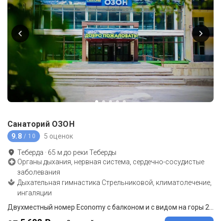
Санаторий ОЗОН
9.8
5 оценок
/ 10
Теберда
·
65
м до
реки Теберды
Органы дыхания, нервная система, сердечно-сосудистые
заболевания
Дыхательная гимнастика Стрельниковой, климатолечение,
ингаляции
Двухместный номер Economy с балконом и с видом на горы 2 отдельные кровати