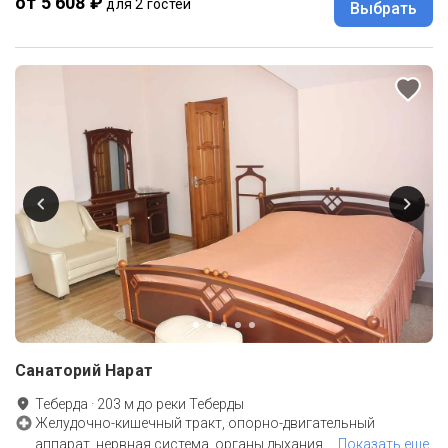
от 5 608 ₽
для 2 гостей
Выбрать
Санаторий Нарат
Теберда
·
203
м до
реки Теберды
Желудочно-кишечный тракт, опорно-двигательный
аппарат, нервная система, органы дыхания,
…
Показать еще