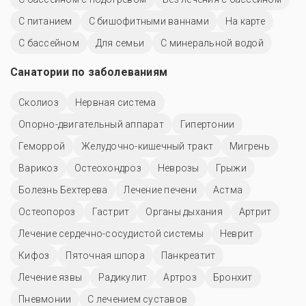
С питанием
С бишофитными ваннами
На карте
C бассейном
Для семьи
С минеральной водой
Санатории по заболеваниям
Сколиоз
Нервная система
Опорно-двигательный аппарат
Гипертонии
Геморрой
Желудочно-кишечный тракт
Мигрень
Варикоз
Остеохондроз
Неврозы
Грыжи
Болезнь Бехтерева
Лечение печени
Астма
Остеопороз
Гастрит
Органы дыхания
Артрит
Лечение сердечно-сосудистой системы
Неврит
Кифоз
Пяточная шпора
Панкреатит
Лечение язвы
Радикулит
Артроз
Бронхит
Пневмонии
С лечением суставов