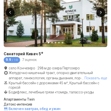
★
Санаторий Кивач
5
9.9
7 оценок
/ 10
село Кончезеро
·
298
м до
озера Пертозеро
Желудочно-кишечный тракт, опорно-двигательный
аппарат, гинекология, органы дыхания, лор-
…
Показать еще
Крытый бассейн с дорожками 45 м², Крытый бассейн с
горкой
Бодифлекс, лечебные грязи «томед», талассо-уходы
Апартаменты Twin
Детокс-интенсив
Включен завтрак, обед и ужин