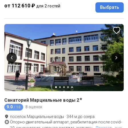
от 112 610 ₽
для 2 гостей
Выбрать
★
Санаторий Марциальные воды
2
9.0
8 оценок
/ 10
поселок Марциальные воды
·
344
м до
озера
Опорно-двигательный аппарат, реабилитация после covid-
19, гинекология, нервная система, желудоч
…
Показать еще