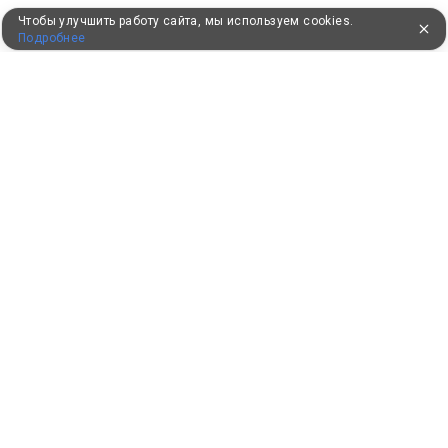
Чтобы улучшить работу сайта, мы используем cookies.
Подробнее
ПУТЕВКИ В САНАТОРИИ
КОНСУЛЬТАЦИИ ПО ТЕЛЕФОНУ
8 (800) 550-0810
Бесплатно по России
КЛИЕНТАМ
Как забронировать
Как оплатить
Бонусная программа
Акции