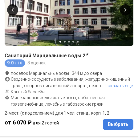
★
Санаторий Марциальные воды
2
9.0
8 оценок
/ 10
поселок Марциальные воды
·
344
м до
озера
Сердечно-сосудистые заболевания, желудочно-кишечный
тракт, опорно-двигательный аппарат, нервн
…
Показать еще
Крытый бассейн
Минеральные железистые воды, собственная
грязелечебница, лечебные габозерские грязи
2-мест. (с подселением) для 1 чел. станд., корп. 1, 2
от 6 070 ₽
для 2 гостей
Выбрать