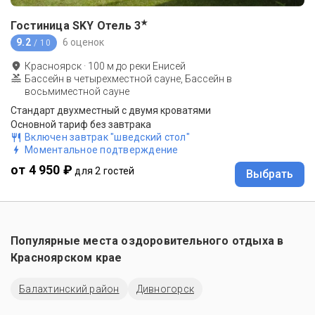
★
Гостиница SKY Отель
3
9.2
6 оценок
/ 10
Красноярск
·
100
м до
реки Енисей
Бассейн в четырехместной сауне, Бассейн в
восьмиместной сауне
Стандарт двухместный с двумя кроватями
Основной тариф без завтрака
Включен завтрак "шведский стол"
Моментальное подтверждение
от 4 950 ₽
для 2 гостей
Выбрать
Популярные места оздоровительного отдыха в
Красноярском крае
Балахтинский район
Дивногорск