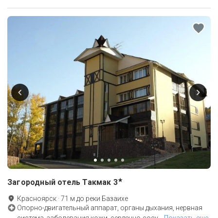
★
Загородный отель Такмак
3
Красноярск
·
71
м до
реки Базаихе
Опорно-двигательный аппарат, органы дыхания, нервная
система, заболевания кожи, сердечно-сосу
…
Показать еще