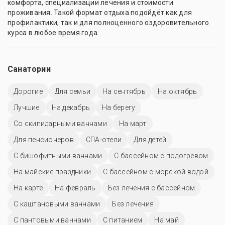
комфорта, специализации лечения и стоимости
проживания. Такой формат отдыха подойдёт как для
профилактики, так и для полноценного оздоровительного
курса в любое время года.
Санатории
Дорогие
Для семьи
На сентябрь
На октябрь
Лучшие
На декабрь
На берегу
Со скипидарными ваннами
На март
Для пенсионеров
СПА-отели
Для детей
С бишофитными ваннами
С бассейном с подогревом
На майские праздники
С бассейном с морской водой
На карте
На февраль
Без лечения с бассейном
С каштановыми ваннами
Без лечения
С пантовыми ваннами
С питанием
На май