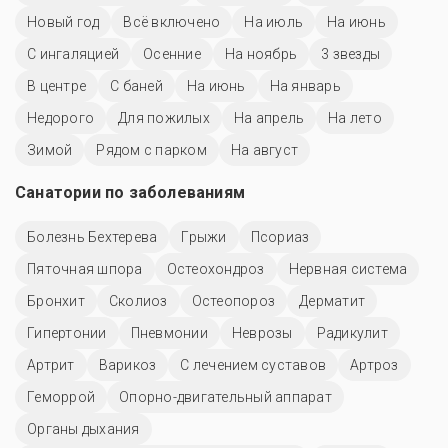
Новый год
Всё включено
На июль
На июнь
С ингаляцией
Осенние
На ноябрь
3 звезды
В центре
С баней
На июнь
На январь
Недорого
Для пожилых
На апрель
На лето
Зимой
Рядом с парком
На август
Санатории по заболеваниям
Болезнь Бехтерева
Грыжи
Псориаз
Пяточная шпора
Остеохондроз
Нервная система
Бронхит
Сколиоз
Остеопороз
Дерматит
Гипертонии
Пневмонии
Неврозы
Радикулит
Артрит
Варикоз
С лечением суставов
Артроз
Геморрой
Опорно-двигательный аппарат
Органы дыхания