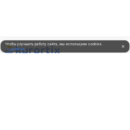
Чтобы улучшить работу сайта, мы используем cookies.
Подробнее
ПУТЕВКИ В САНАТОРИИ
КОНСУЛЬТАЦИИ ПО ТЕЛЕФОНУ
8 (800) 550-0810
Бесплатно по России
КЛИЕНТАМ
Как забронировать
Как оплатить