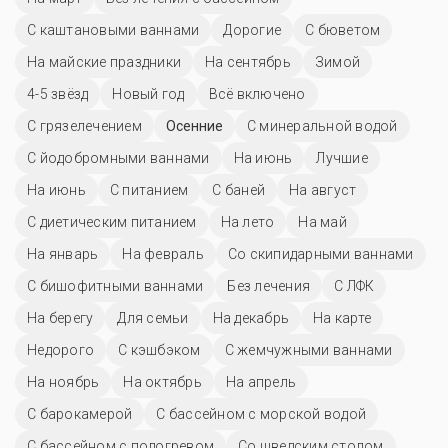
С каштановыми ваннами
Дорогие
С бюветом
На майские праздники
На сентябрь
Зимой
4-5 звёзд
Новый год
Всё включено
С грязелечением
Осенние
С минеральной водой
С йодобромными ваннами
На июнь
Лучшие
На июнь
С питанием
С баней
На август
С диетическим питанием
На лето
На май
На январь
На февраль
Со скипидарными ваннами
С бишофитными ваннами
Без лечения
С ЛФК
На берегу
Для семьи
На декабрь
На карте
Недорого
С кэшбэком
С жемчужными ваннами
На ноябрь
На октябрь
На апрель
С барокамерой
С бассейном с морской водой
С бассейном с подогревом
Со шведским столом