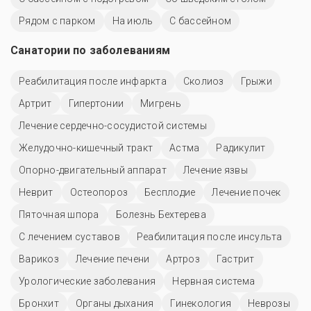
Рядом с парком
На июль
C бассейном
Санатории по заболеваниям
Реабилитация после инфаркта
Сколиоз
Грыжи
Артрит
Гипертонии
Мигрень
Лечение сердечно-сосудистой системы
Желудочно-кишечный тракт
Астма
Радикулит
Опорно-двигательный аппарат
Лечение язвы
Неврит
Остеопороз
Бесплодие
Лечение почек
Пяточная шпора
Болезнь Бехтерева
С лечением суставов
Реабилитация после инсульта
Варикоз
Лечение печени
Артроз
Гастрит
Урологические заболевания
Нервная система
Бронхит
Органы дыхания
Гинекология
Неврозы