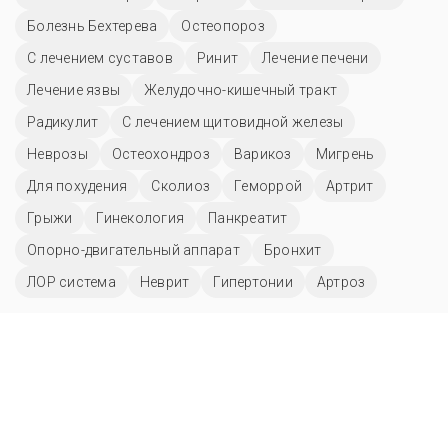
Болезнь Бехтерева
Остеопороз
С лечением суставов
Ринит
Лечение печени
Лечение язвы
Желудочно-кишечный тракт
Радикулит
С лечением щитовидной железы
Неврозы
Остеохондроз
Варикоз
Мигрень
Для похудения
Сколиоз
Геморрой
Артрит
Грыжи
Гинекология
Панкреатит
Опорно-двигательный аппарат
Бронхит
ЛОР система
Неврит
Гипертонии
Артроз