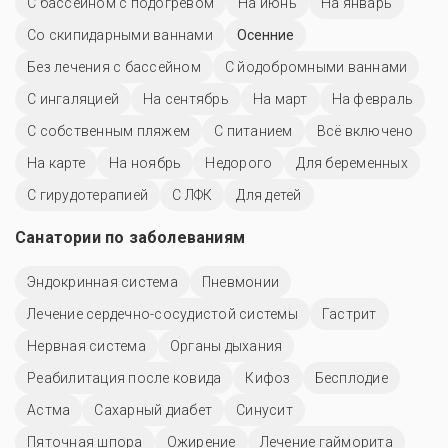
С бассейном с подогревом
На июнь
На январь
Со скипидарными ваннами
Осенние
Без лечения с бассейном
С йодобромными ваннами
С ингаляцией
На сентябрь
На март
На февраль
С собственным пляжем
С питанием
Всё включено
На карте
На ноябрь
Недорого
Для беременных
С гирудотерапией
С ЛФК
Для детей
Санатории по заболеваниям
Эндокринная система
Пневмонии
Лечение сердечно-сосудистой системы
Гастрит
Нервная система
Органы дыхания
Реабилитация после ковида
Кифоз
Бесплодие
Астма
Сахарный диабет
Синусит
Пяточная шпора
Ожирение
Лечение гайморита