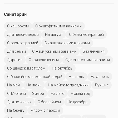
Санатории
С кэшбэком
С бишофитными ваннами
Для пенсионеров
На август
С бальнеотерапией
С озонотерапией
С каштановыми ваннами
Для семьи
С жемчужными ваннами
Без лечения
Дорогие
С грязелечением
С диетическим питанием
Со шведским столом
На октябрь
С бассейном с морской водой
На июль
На апрель
На май
На июнь
На майские праздники
Лучшие
СПА-отели
Зимой
На лето
Новый год
Для пожилых
C бассейном
На декабрь
На берегу
Рядом с парком