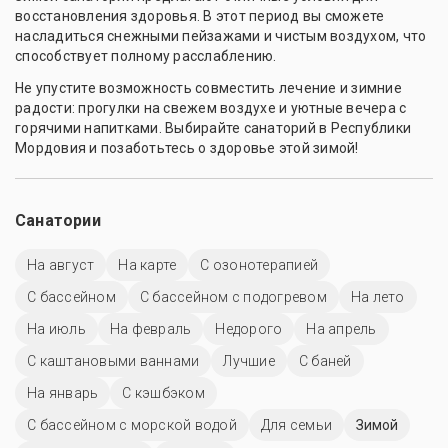
восстановления здоровья. В этот период вы сможете
насладиться снежными пейзажами и чистым воздухом, что
способствует полному расслаблению.
Не упустите возможность совместить лечение и зимние
радости: прогулки на свежем воздухе и уютные вечера с
горячими напитками. Выбирайте санаторий в Республики
Мордовия и позаботьтесь о здоровье этой зимой!
Санатории
На август
На карте
С озонотерапией
C бассейном
С бассейном с подогревом
На лето
На июль
На февраль
Недорого
На апрель
С каштановыми ваннами
Лучшие
С баней
На январь
С кэшбэком
С бассейном с морской водой
Для семьи
Зимой