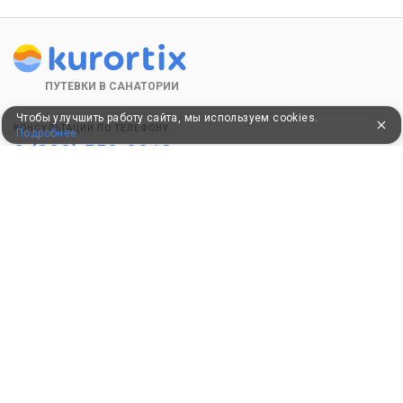
ПУТЕВКИ В САНАТОРИИ
Чтобы улучшить работу сайта, мы используем cookies.
КОНСУЛЬТАЦИИ ПО ТЕЛЕФОНУ
Подробнее
8 (800) 550-0810
Бесплатно по России
КЛИЕНТАМ
Как забронировать
Как оплатить
Бонусная программа
Акции
Пользовательское соглашение
Политика конфиденциальности