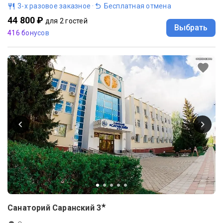
3-х разовое заказное
·
Бесплатная отмена
44 800 ₽
для 2 гостей
Выбрать
416 бонусов
★
Санаторий Саранский
3