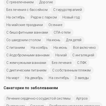
С грязелечением
Дорогие
Без лечения с бассейном
С гирудотерапией
На октябрь
Рядом с парком
Новый год
На майские праздники
Осенние
С бишофитными ваннами
СПА-отели
Со шведским столом
На июнь
Для детей
С питанием
На ноябрь
На июнь
Всё включено
С йодобромными ваннами
На май
С ингаляцией
С жемчужными ваннами
Без лечения
С ЛФК
С диетическим питанием
С собственным пляжем
На март
На декабрь
На сентябрь
3 звезды
Санатории по заболеваниям
Лечение сердечно-сосудистой системы
Артроз
Пневмонии
Синусит
Реабилитация после операции