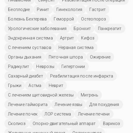
Бесплодие
Ринит
Гинекология
Гастрит
Болезнь Бехтерева
Геморрой
Остеопороз
Урологические заболевания
Бронхит
Панкреатит
Эндокринная система
Артрит
Кифоз
С лечением суставов
Нервная система
Органы дыхания
Пяточная шпора
Ожирение
Радикулит
Неврозы
Гипертонии
Сахарный диабет
Реабилитация после инфаркта
Грыжи
Астма
Неврит
С лечением щитовидной железы
Мигрень
Лечение гайморита
Лечение язвы
Для похудения
Лечение почек
ЛОР система
Лечение печени
Сколиоз
Опорно-двигательный аппарат
Варикоз
Желудочно-кишечный тракт
Остеохондроз