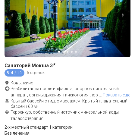
★
Санаторий Мокша
3
9.4
5 оценок
/ 10
Ковылкино
Реабилитация после инфаркта, опорно-двигательный
аппарат, органы дыхания, гинекология, лор-
…
Показать еще
Крытый бассейн с гидромассажем, Крытый плавательный
бассейн 60 м²
Терренкур, собственный источник минеральной воды,
талассотерапия
2-x местный стандарт 1 категории
Без лечения