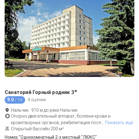
★
Санаторий Горный родник
3
9.0
4 оценки
/ 10
Нальчик
·
910
м до
реки Нальчик
Опорно-двигательный аппарат, болезни крови и
кроветворных органов, реабилитация посл
…
Показать еще
Открытый бассейн 200 м²
Номер "Однокомнатный 2-х местный "ЛЮКС"