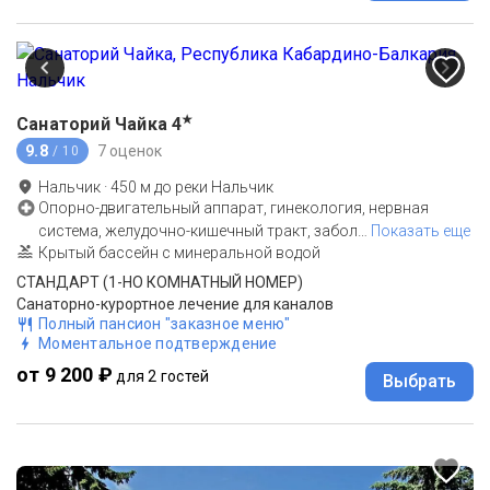
★
Санаторий Чайка
4
9.8
7 оценок
/ 10
Нальчик
·
450
м до
реки Нальчик
Опорно-двигательный аппарат, гинекология, нервная
система, желудочно-кишечный тракт, забол
…
Показать еще
Крытый бассейн с минеральной водой
СТАНДАРТ (1-НО КОМНАТНЫЙ НОМЕР)
Санаторно-курортное лечение для каналов
Полный пансион "заказное меню"
Моментальное подтверждение
от 9 200 ₽
для 2 гостей
Выбрать