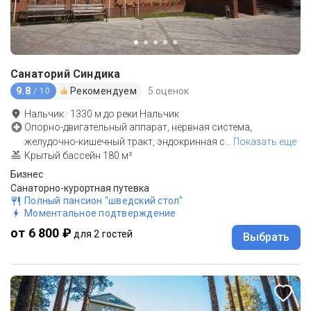
Санаторий Синдика
9.8
Рекомендуем
5 оценок
/ 10
Нальчик
·
1330
м до
реки Нальчик
Опорно-двигательный аппарат, нервная система,
желудочно-кишечный тракт, эндокринная с
…
Показать еще
Крытый бассейн 180 м²
Бизнес
Санаторно-курортная путевка
Полный пансион "шведский стол"
Моментальное подтверждение
от 6 800 ₽
для 2 гостей
Выбрать