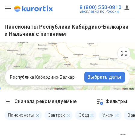
8 (800) 550-0810
Бесплатно по России
Пансионаты Республики Кабардино-Балкарии
и Нальчика с питанием
Выбрать даты
Республика Кабардино-Балкария
Сначала рекомендуемые
Фильтры
9
Пансионаты
Завтрак
Обед
Ужин
Зав