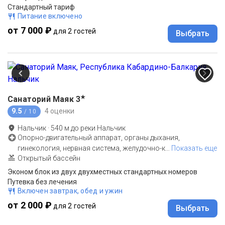
Стандартный тариф
Питание включено
от 7 000 ₽
для 2 гостей
Выбрать
★
Санаторий Маяк
3
9.5
4 оценки
/ 10
Нальчик
·
540
м до
реки Нальчик
Опорно-двигательный аппарат, органы дыхания,
гинекология, нервная система, желудочно-к
…
Показать еще
Открытый бассейн
Эконом блок из двух двухместных стандартных номеров
Путевка без лечения
Включен завтрак, обед и ужин
от 2 000 ₽
для 2 гостей
Выбрать