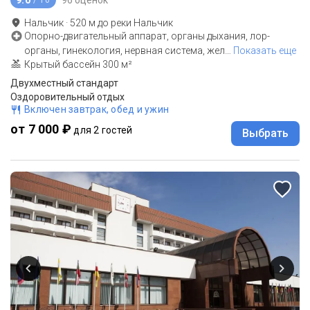
/ 10
Нальчик
·
520
м до
реки Нальчик
Опорно-двигательный аппарат, органы дыхания, лор-
органы, гинекология, нервная система, жел
…
Показать еще
Крытый бассейн 300 м²
Двухместный стандарт
Оздоровительный отдых
Включен завтрак, обед и ужин
от 7 000 ₽
для 2 гостей
Выбрать