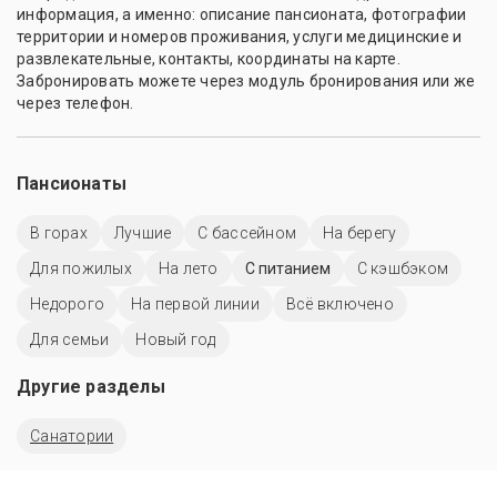
информация, а именно: описание пансионата, фотографии
территории и номеров проживания, услуги медицинские и
развлекательные, контакты, координаты на карте.
Забронировать можете через модуль бронирования или же
через телефон.
Пансионаты
В горах
Лучшие
C бассейном
На берегу
Для пожилых
На лето
С питанием
С кэшбэком
Недорого
На первой линии
Всё включено
Для семьи
Новый год
Другие разделы
Санатории