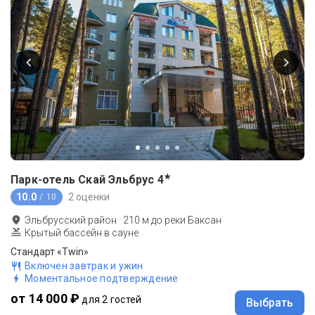
★
Парк-отель Скай Эльбрус
4
10.0
2 оценки
/ 10
Эльбрусский район
·
210
м до
реки Баксан
Крытый бассейн в сауне
Стандарт «Twin»
Включен завтрак и ужин
Моментальное подтверждение
от 14 000 ₽
для 2 гостей
Выбрать