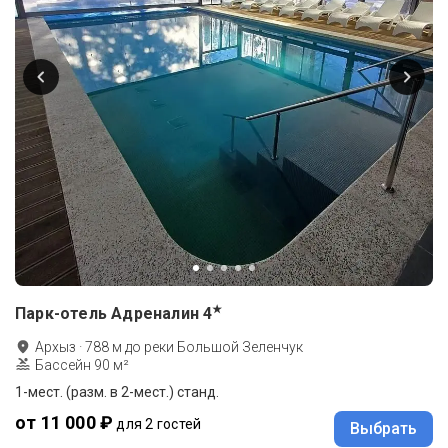
★
Парк-отель Адреналин
4
Архыз
·
788
м до
реки Большой Зеленчук
Бассейн 90 м²
1-мест. (разм. в 2-мест.) станд.
от 11 000 ₽
для 2 гостей
Выбрать