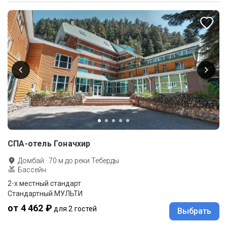
СПА-отель Гоначхир
Домбай
·
70
м до
реки Теберды
Бассейн
2-x местный стандарт
Стандартный МУЛЬТИ
от 4 462 ₽
для 2 гостей
Выбрать