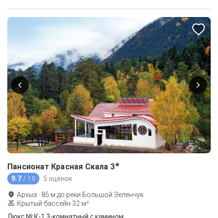
★
Пансионат Красная Скала
3
9.7
5 оценок
/ 10
Архыз
·
85
м до
реки Большой Зеленчук
Крытый бассейн 32 м²
Люкс № К-1 3-комнатный с камином