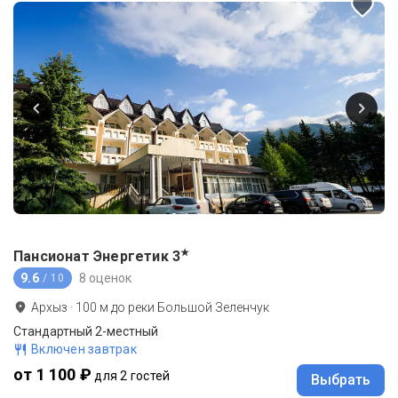
★
Пансионат Энергетик
3
9.6
8 оценок
/ 10
Архыз
·
100
м до
реки Большой Зеленчук
Стандартный 2-местный
Включен завтрак
от 1 100 ₽
для 2 гостей
Выбрать