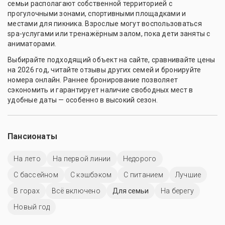
семьи располагают собственной территорией с
прогулочными зонами, спортивными площадками и
местами для пикника. Взрослые могут воспользоваться
spa-услугами или тренажёрным залом, пока дети заняты с
аниматорами.
Выбирайте подходящий объект на сайте, сравнивайте цены
на 2026 год, читайте отзывы других семей и бронируйте
номера онлайн. Раннее бронирование позволяет
сэкономить и гарантирует наличие свободных мест в
удобные даты — особенно в высокий сезон.
Пансионаты
На лето
На первой линии
Недорого
C бассейном
С кэшбэком
С питанием
Лучшие
В горах
Всё включено
Для семьи
На берегу
Новый год