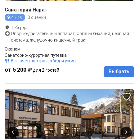
Санаторий Нарат
9.4
3 оценки
/ 10
Теберда
Опорно-двигательный аппарат, органы дыхания, нервная
система, желудочно-кишечный тракт
Эконом
Санаторно-курортная путевка
Включен завтрак, обед и ужин
от 5 200 ₽
для 2 гостей
Выбрать