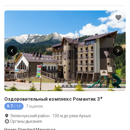
★
Оздоровительный комплекс Романтик
3
9.7
7 оценок
/ 10
Зеленчукский район
·
100
м до
реки Архыз
Органы дыхания
Номер Standard Мансарда