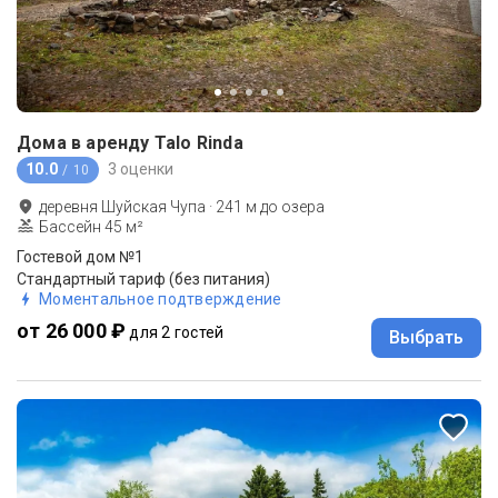
Дома в аренду Talo Rinda
10.0
3 оценки
/ 10
деревня Шуйская Чупа
·
241
м до
озера
Бассейн 45 м²
Гостевой дом №1
Стандартный тариф (без питания)
Моментальное подтверждение
от 26 000 ₽
для 2 гостей
Выбрать