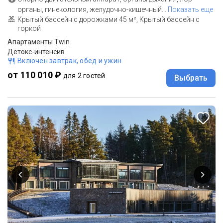
органы, гинекология, желудочно-кишечный
…
Показать еще
Крытый бассейн с дорожками 45 м², Крытый бассейн с
горкой
Апартаменты Twin
Детокс-интенсив
Включен завтрак, обед и ужин
от 110 010 ₽
для 2 гостей
Выбрать