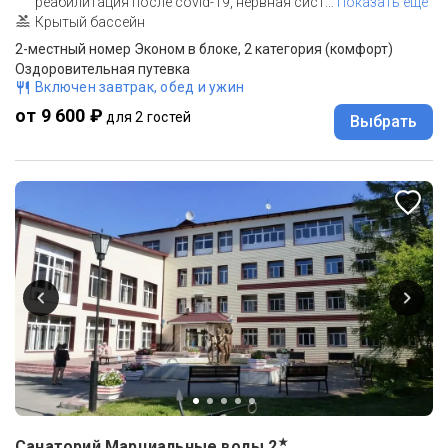
реабилитация после covid-19, нервная сист
…
Показать еще
Крытый бассейн
2-местный номер Эконом в блоке, 2 категория (комфорт)
Оздоровительная путевка
Включен завтрак, обед и ужин
от 9 600 ₽
для 2 гостей
Выбрать
★
Санаторий Марциальные воды
2