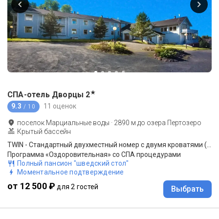
★
СПА-отель Дворцы
2
9.3
11 оценок
/ 10
поселок Марциальные воды
·
2890
м до
озера Пертозеро
Крытый бассейн
TWIN - Стандартный двухместный номер с двумя кроватями (питание включено)
Программа «Оздоровительная» со СПА процедурами
Полный пансион "шведский стол"
Моментальное подтверждение
от 12 500 ₽
для 2 гостей
Выбрать