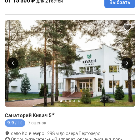
от 15 500 ₽
для 2 гостей
Выбрать
★
Санаторий Кивач
5
9.9
7 оценок
/ 10
село Кончезеро
·
298
м до
озера Пертозеро
Опорно-двигательный аппарат, органы дыхания, лор-