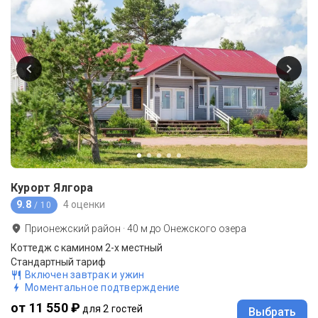
Курорт Ялгора
9.8
4 оценки
/ 10
Прионежский район
·
40
м до
Онежского озера
Коттедж с камином 2-х местный
Стандартный тариф
Включен завтрак и ужин
Моментальное подтверждение
от 11 550 ₽
для 2 гостей
Выбрать