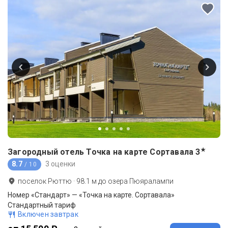
★
Загородный отель Точка на карте Сортавала
3
8.7
3 оценки
/ 10
поселок Рюттю
·
98.1
м до
озера Пюяралампи
Номер «Стандарт» — «Точка на карте. Сортавала»
Стандартный тариф
Включен завтрак