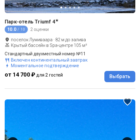
★
Парк-отель Triumf
4
10.0
2 оценки
/ 10
поселок Лумиваара
·
82
м до
залива
Крытый бассейн в Spa-центре 105 м²
Стандартный двухместный номер №11
Включен континентальный завтрак
Моментальное подтверждение
от 14 700 ₽
для 2 гостей
Выбрать