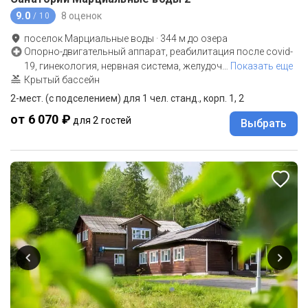
9.0
8 оценок
/ 10
поселок Марциальные воды
·
344
м до
озера
Опорно-двигательный аппарат, реабилитация после covid-
19, гинекология, нервная система, желудоч
…
Показать еще
Крытый бассейн
2-мест. (с подселением) для 1 чел. станд., корп. 1, 2
от 6 070 ₽
для 2 гостей
Выбрать