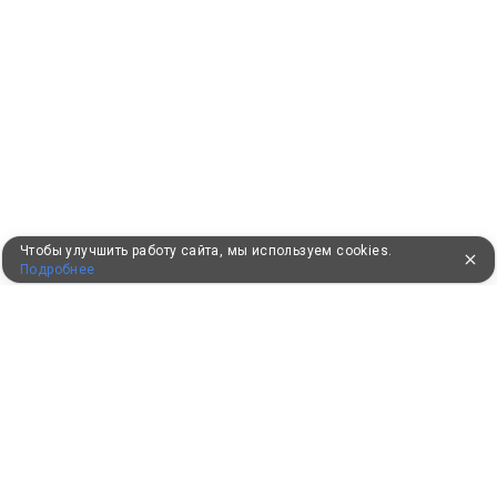
Чтобы улучшить работу сайта, мы используем cookies.
Подробнее
ПУТЕВКИ В САНАТОРИИ
КОНСУЛЬТАЦИИ ПО ТЕЛЕФОНУ
8 (800) 550-0810
Бесплатно по России