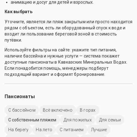
анимацию и досуг для детей и взрослых.
Как выбрать
Уточните, является ли пляж закрытым или просто находится
рядом с объектом, есть ли оборудованный спуск к воде и
входит ли пользование береговой зоной в стоимость
путёвки.
Используйте фильтры на сайте: укажите тип питания,
наличие бассейна и нужные услуги — система покажет
доступные пансионаты в Кавказских Минеральных Водах.
Если понадобится помощь, менеджеры подберут
подходящий вариант и оформят бронирование.
Пансионаты
C бассейном
Всё включено
В горах
С собственным пляжем
Для пожилых
Для семьи
На берегу
На лето
С питанием
Лучшие