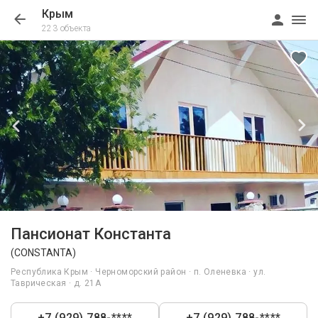
Крым
223 объекта
1/9
Пансионат Константа
(СONSTANTA)
Республика Крым · Черноморский район · п. Оленевка · ул.
Таврическая · д. 21А
+7 (929) 788-****
+7 (929) 788-****