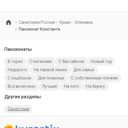
Для детей в пансионате Константа работает детская
площадка.
Cанатории России
Крым
Оленевка
Пансионат Константа
Пансионаты
В горах
С питанием
C бассейном
Новый год
Недорого
На первой линии
Для семьи
С кэшбэком
Для пожилых
С собственным пляжем
Всё включено
Лучшие
На лето
На берегу
Другие разделы
Санатории