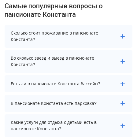
Самые популярные вопросы о
пансионате Константа
Сколько стоит проживание в пансионате
Константа?
Стоимость проживания в пансионате Константа
Во сколько заезд и выезд в пансионате
начинается от 1800 рублей. Чтобы увидеть
Константа?
актуальные цены на проживание, выберите нужные
даты и количество гостей.
Заезд возможен после 14:00, а выезд необходимо
Есть ли в пансионате Константа бассейн?
осуществить до 12:00.
В пансионате Константа нет бассейна.
В пансионате Константа есть парковка?
В пансионате Константа есть парковка, уточните
Какие услуги для отдыха с детьми есть в
информацию перед бронированием у менеджера,
пансионате Константа?
возможно, услуга оплачивается отдельно.