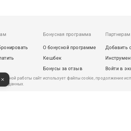
там
Бонусная программа
Партнерам
бронировать
О бонусной программе
Добавить 
латить
Кешбек
Инструмен
Бонусы за отзыв
Войти в эк
ректной работы сайт использует файлы cookie, продолжение ис
е
кой данных.
Удобные, быстрые и безопасные платежи
при оплате бронирований