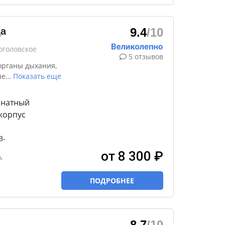
а
9.4
/10
оголовское
5 отзывов
органы дыхания,
не
…
Показать еще
мнатный
корпус
3-
от 8 300 ₽
,
ПОДРОБНЕЕ
8.7
/10