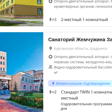
Опорно-двигательный аппарат, 
кроветворных органов, гинеколо
2-местный 1-комнатный
×
3
Санаторий Жемчужина З
Курганская область, Шадринск
Опорно-двигательный аппарат, 
нервная система, желудочно-ки
Водно-оздоровительный бассейн
м²
Моментальное подтверждение
Стандарт TWIN 1-комнатн
×
2
местный
Оздоровительная программа 
дня