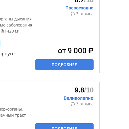
3 отзыва
органы дыхания,
тые заболевания
йн 420 м²
от 9 000 ₽
орпусе
ПОДРОБНЕЕ
9.8
/10
3 отзыва
лор-органы,
шечный тракт
ПОДРОБНЕЕ