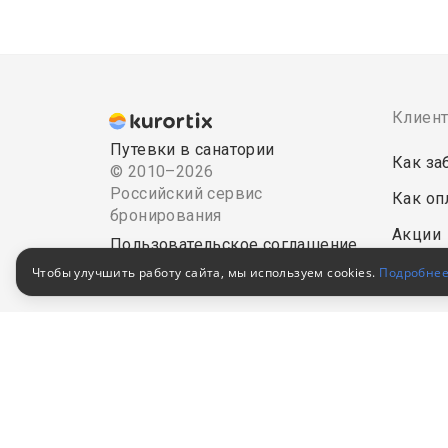
Клиен
Путевки в санатории
Как за
© 2010–2026
Российский сервис
Как оп
бронирования
Акции
Пользовательское соглашение
Для кор
Чтобы улучшить работу сайта, мы используем cookies.
Подробне
Политика конфиденциальности
обработ
В Едином федеральном
реестре турагентов
РТА
0008795