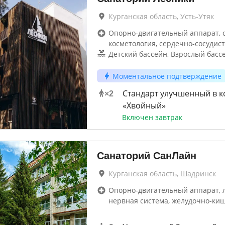
Курганская область, Усть-Утяк
Опорно-двигательный аппарат, 
косметология, сердечно-сосудис
Детский бассейн, Взрослый бассе
Моментальное подтверждение
Стандарт улучшенный в к
×
2
«Хвойный»
Включен завтрак
Санаторий СанЛайн
Курганская область, Шадринск
Опорно-двигательный аппарат, 
нервная система, желудочно-ки