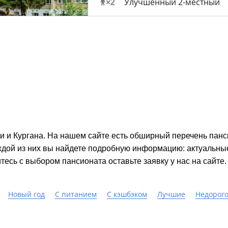
Улучшенный 2-местный
×
2
и и Кургана. На нашем сайте есть обширный перечень панси
дой из них вы найдете подробную информацию: актуальные 
тесь с выбором пансионата оставьте заявку у нас на сайте.
Новый год
С питанием
С кэшбэком
Лучшие
Недорог