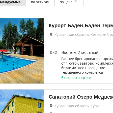
омендуемые
по отзывам
по цене
Курорт Баден-Баден Тер
Курганская область, Кетовский р
Эконом 2-местный
×
2
Раннее бронирование: прож
от 1 суток, завтрак (комплекс
безлимитное посещение
термального комплекса
Включен завтрак
Санаторий Озеро Медве
Курганская область, Курган