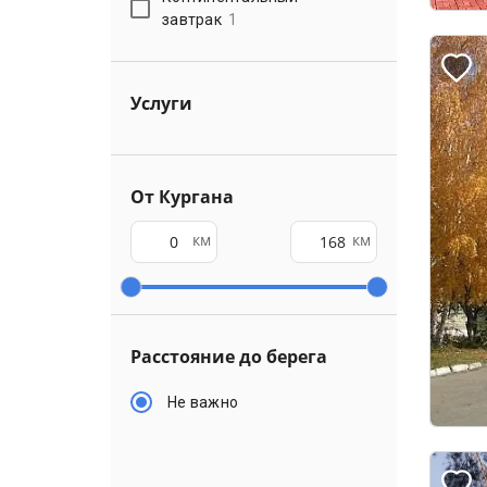
завтрак
1
Услуги
От Кургана
км
км
Расстояние до берега
Не важно