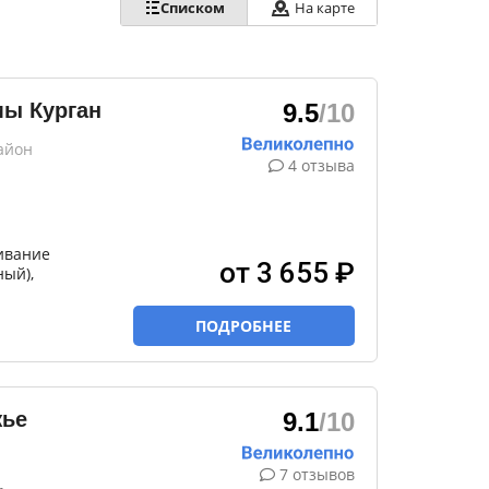
Списком
На карте
мы Курган
9.5
/10
айон
4 отзыва
ивание
от 3 655 ₽
ный),
ПОДРОБНЕЕ
жье
9.1
/10
7 отзывов