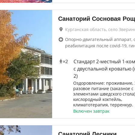
Санаторий Сосновая Рощ
Курганская область, село Зверин
Опорно-двигательный аппарат, 
реабилитация после covid-19, ги
Стандарт 2-местный 1-ко
×
2
с двуспальной кроватью (
2)
Оздоровление: проживание, 
разовое питание (заказное с
элементами шведского стола)
кислородный коктейль,
климатотерапия, терренкур.
Включен завтрак
Санаторий Лесники