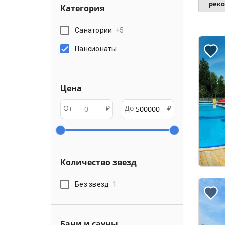
рек
Категория
Санатории
+
5
Пансионаты
Цена
От
₽
До
₽
Количество звезд
Без звезд
1
Бани и сауны