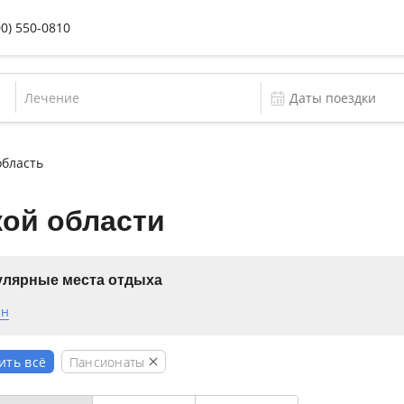
00) 550-0810
Лечение
область
кой области
лярные места отдыха
ан
Пансионаты
ить всё