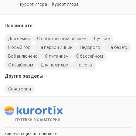
курорт Игора
Курорт Игора
Пансионаты
Для семьи
С собственным пляжем
Лучшие
Новый год
На первой линии
Недорого
На берегу
Всё включено
С питанием
C бассейном
С кэшбэком
Для пожилых
На лето
Другие разделы
Санатории
ПУТЕВКИ В САНАТОРИИ
КОНСУЛЬТАЦИИ ПО ТЕЛЕФОНУ