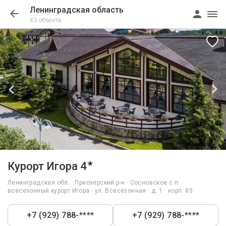
Ленинградская область
43 объекта
1/176
★
Курорт Игора 4
Ленинградская обл. · Приозерский р-н · Сосновское с.п. ·
всесезонный курорт Игора · ул. Всесезонная · д. 1 · корп. 85
+7 (929) 788-****
+7 (929) 788-****