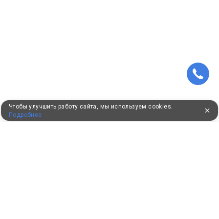
Чтобы улучшить работу сайта, мы используем cookies.
Подробнее
ПУТЕВКИ В САНАТОРИИ
КОНСУЛЬТАЦИИ ПО ТЕЛЕФОНУ
8 (800) 550-0810
Бесплатно по России