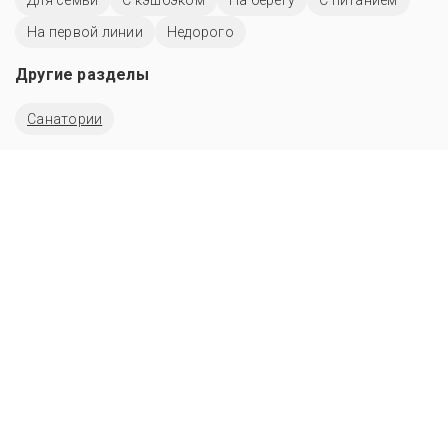
Для семьи
С кэшбэком
На берегу
С питанием
На первой линии
Недорого
Другие разделы
Санатории