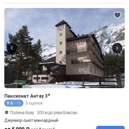
★
Пансионат Антау
3
9.6
5 оценок
/ 10
Поляна Азау
·
300
м до
реки Баксан
Джуниор-сьют мансардный