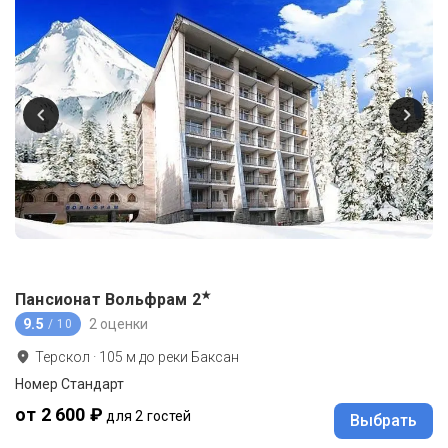
★
Пансионат Вольфрам
2
9.5
2 оценки
/ 10
Терскол
·
105
м до
реки Баксан
Номер Стандарт
от 2 600 ₽
для 2 гостей
Выбрать