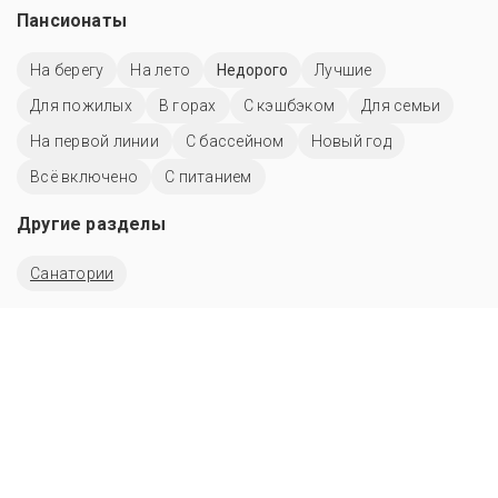
Пансионаты
На берегу
На лето
Недорого
Лучшие
Для пожилых
В горах
С кэшбэком
Для семьи
На первой линии
C бассейном
Новый год
Всё включено
С питанием
Другие разделы
Санатории