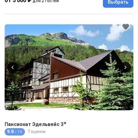
от 5 000 ₽
для 2 гостей
Выбрать
★
Пансионат Эдельвейс
3
9.8
7 оценок
/ 10