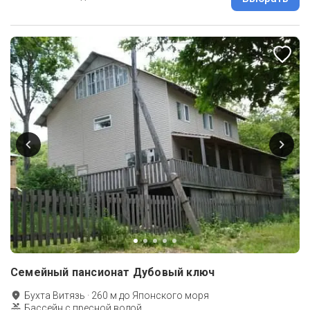
Семейный пансионат Дубовый ключ
Бухта Витязь
·
260
м до
Японского моря
Бассейн с пресной водой