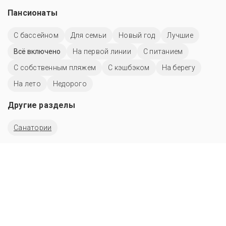
Пансионаты
C бассейном
Для семьи
Новый год
Лучшие
Всё включено
На первой линии
С питанием
С собственным пляжем
С кэшбэком
На берегу
На лето
Недорого
Другие разделы
Санатории