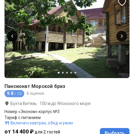
Пансионат Морской бриз
9.8
6 оценок
/ 10
Бухта Витязь
·
100
м до
Японского моря
Номер «Эконом» корпус №3
Тариф с питанием
Включен завтрак, обед и ужин
от 14 400 ₽
для 2 гостей
Выбрать