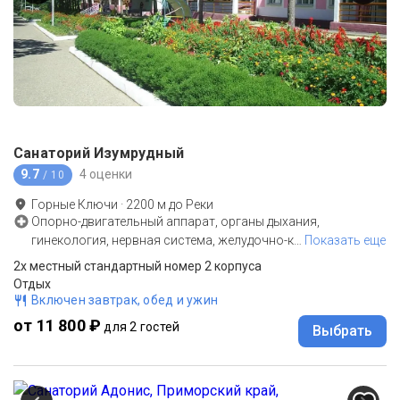
Санаторий Изумрудный
9.7
4 оценки
/ 10
Горные Ключи
·
2200
м до
Реки
Опорно-двигательный аппарат, органы дыхания,
гинекология, нервная система, желудочно-к
…
Показать еще
2х местный стандартный номер 2 корпуса
Отдых
Включен завтрак, обед и ужин
от 11 800 ₽
для 2 гостей
Выбрать