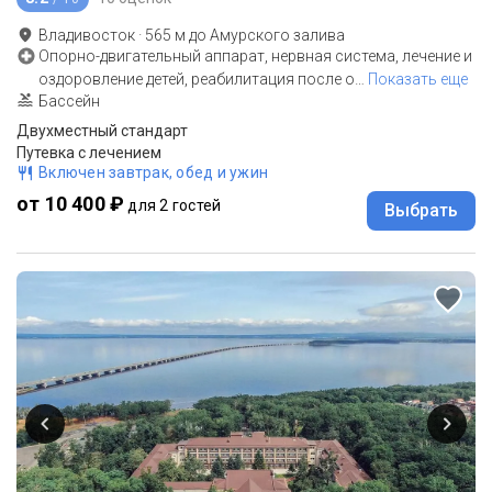
Владивосток
·
565
м до
Амурского залива
Опорно-двигательный аппарат, нервная система, лечение и
оздоровление детей, реабилитация после о
…
Показать еще
Бассейн
Двухместный стандарт
Путевка с лечением
Включен завтрак, обед и ужин
от 10 400 ₽
для 2 гостей
Выбрать