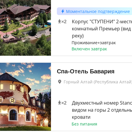
Моментальное подтверждение
Корпус "СТУПЕНИ" 2-мест
×
2
комнатный Премьер (вид
реку)
Проживание+завтрак
Включен завтрак
Спа-Отель Бавария
Горный Алтай (Республика Алтай
Двухместный номер Stand
×
2
видом на горы 2 отдельн
кровати
Без питания