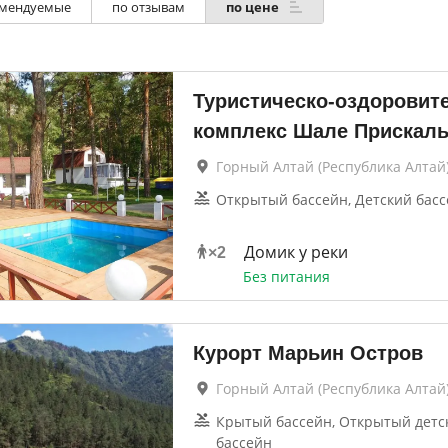
мендуемые
по отзывам
по цене
Туристическо-оздоровит
комплекс Шале Прискал
Горный Алтай (Республика Алтай
Открытый бассейн, Детский бас
Домик у реки
×
2
Без питания
Курорт Марьин Остров
Горный Алтай (Республика Алтай)
Крытый бассейн, Открытый детс
бассейн