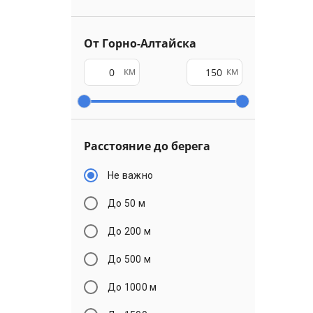
От Горно-Алтайска
км
км
Расстояние до берега
Не важно
До 50 м
До 200 м
До 500 м
До 1000 м