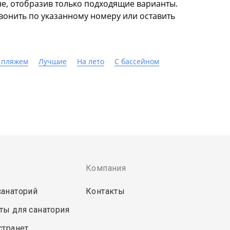
е, отобразив только подходящие варианты.
вонить по указанному номеру или оставить
 пляжем
Лучшие
На лето
C бассейном
Компания
санаторий
Контакты
ты для санатория
странет