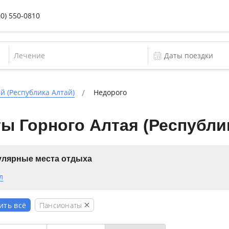
00) 550-0810
Лечение
й (Республика Алтай)
Недорого
ы Горного Алтая (Республи
лярные места отдыха
л
Пансионаты
ить всё