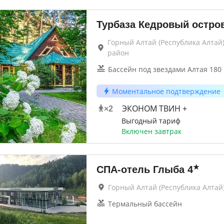
Турбаза Кедровый остро
Горный Алтай (Республика Алтай
район
Бассейн под звездами Алтая 180 
Моментальное подтверждение
ЭКОНОМ ТВИН +
×
2
Выгодный тариф
Включен завтрак
★
СПА-отель Глыба
4
Горный Алтай (Республика Алтай)
Термальный бассейн