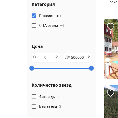
реко
Категория
Пансионаты
СПА отели
+
4
Цена
От
₽
До
₽
Количество звезд
4 звезды
2
Без звезд
3