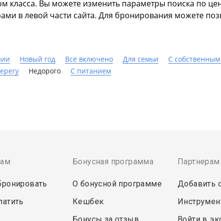
м класса. Вы можете изменить параметры поиска по цен
ами в левой части сайта. Для бронирования можете поз
нии
Новый год
Всё включено
Для семьи
С собственным
берегу
Недорого
С питанием
там
Бонусная программа
Партнерам
бронировать
О бонусной программе
Добавить 
латить
Кешбек
Инструмен
Бонусы за отзыв
Войти в эк