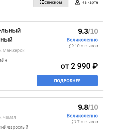
Списком
На карте
ельный
9.3
/10
ьный
10 отзывов
), Манжерок
сейн
от 2 990 ₽
ПОДРОБНЕЕ
9.8
/10
, Чемал
7 отзывов
кий/взрослый