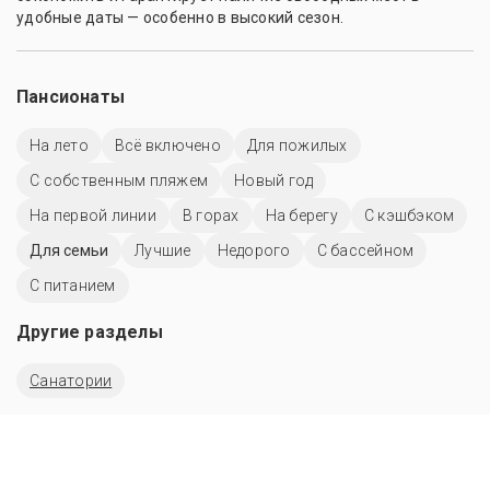
удобные даты — особенно в высокий сезон.
Пансионаты
На лето
Всё включено
Для пожилых
С собственным пляжем
Новый год
На первой линии
В горах
На берегу
С кэшбэком
Для семьи
Лучшие
Недорого
C бассейном
С питанием
Другие разделы
Санатории