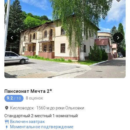
★
Пансионат Мечта
2
9.2
8 оценок
/ 10
Кисловодск
·
1560
м до
реки Ольховки
Стандартный 2-местный 1-комнатный
Включен завтрак
Моментальное подтверждение