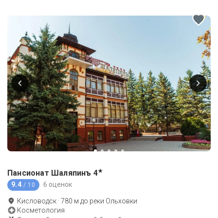
★
Пансионат Шаляпинъ
4
9.4
6 оценок
/ 10
Кисловодск
·
780
м до
реки Ольховки
Косметология