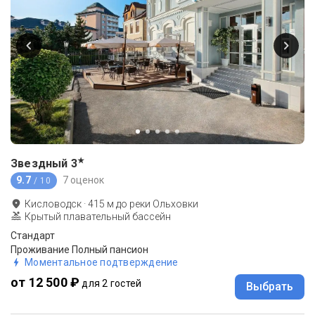
★
Звездный
3
9.7
7 оценок
/ 10
Кисловодск
·
415
м до
реки Ольховки
Крытый плавательный бассейн
Стандарт
Проживание Полный пансион
Моментальное подтверждение
от 12 500 ₽
для 2 гостей
Выбрать