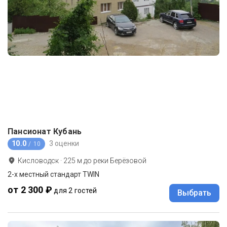
Пансионат Кубань
10.0
3 оценки
/ 10
Кисловодск
·
225
м до
реки Берёзовой
2-x местный стандарт TWIN
от 2 300 ₽
для 2 гостей
Выбрать