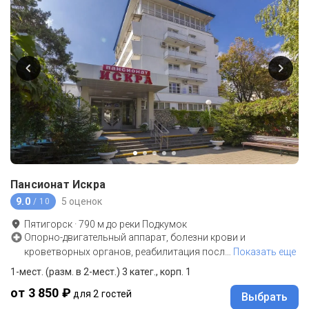
Пансионат Искра
9.0
5 оценок
/ 10
Пятигорск
·
790
м до
реки Подкумок
Опорно-двигательный аппарат, болезни крови и
кроветворных органов, реабилитация посл
…
Показать еще
1-мест. (разм. в 2-мест.) 3 катег., корп. 1
от 3 850 ₽
для 2 гостей
Выбрать