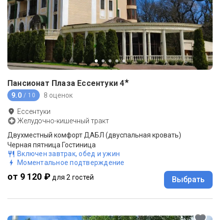
★
Пансионат Плаза Ессентуки
4
9.0
8 оценок
/ 10
Ессентуки
Желудочно-кишечный тракт
Двухместный комфорт ДАБЛ (двуспальная кровать)
Черная пятница Гостиница
Включен завтрак, обед и ужин
Моментальное подтверждение
от 9 120 ₽
для 2 гостей
Выбрать