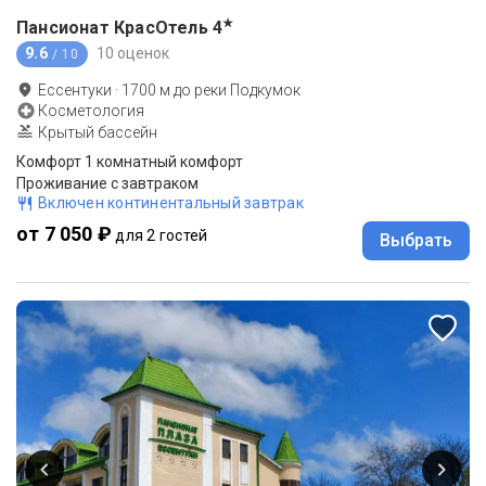
★
Пансионат КрасОтель
4
9.6
10 оценок
/ 10
Ессентуки
·
1700
м до
реки Подкумок
Косметология
Крытый бассейн
Комфорт 1 комнатный комфорт
Проживание с завтраком
Включен континентальный завтрак
от 7 050 ₽
для 2 гостей
Выбрать