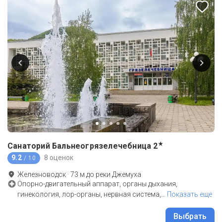
★
Санаторий Бальнеогрязелечебница
2
9.2
8 оценок
/ 10
Железноводск
·
73
м до
реки Джемуха
Опорно-двигательный аппарат, органы дыхания,
гинекология, лор-органы, нервная система,
…
Показать еще
Выбрать