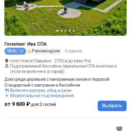
Глэмпинг Ива СПА
10.0
Рекомендуем
5 оценок
/ 10
село Новое Павшино
·
2700
м до
реки Упа
Подогреваемый бассейн в термальном СПА комплексе
(если не включено в тариф)
Дом среди деревьев с панорамным окном и террасой
Стандартный с завтраком и бассейном
Включен завтрак, обед и ужин
Моментальное подтверждение
от 9 600 ₽
для 2 гостей
Выбрать