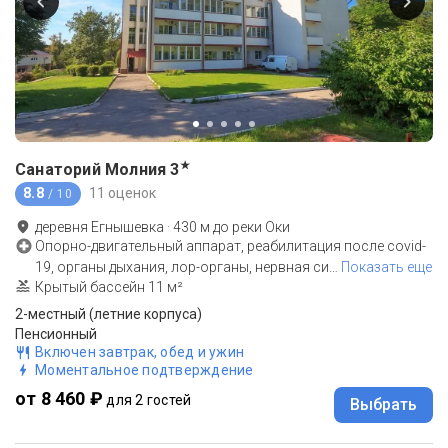
★
Санаторий Молния
3
8.8
11 оценок
/ 10
деревня Егнышевка
·
430
м до
реки Оки
Опорно-двигательный аппарат, реабилитация после covid-
19, органы дыхания, лор-органы, нервная си
…
Показать еще
Крытый бассейн 11 м²
2-местный (летние корпуса)
Пенсионный
Включен завтрак, обед и ужин
Моментальное подтверждение
от 8 460 ₽
для 2 гостей
Выбрать