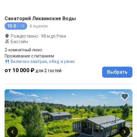
Санаторий Лихвинские Воды
10.0
6 оценок
/ 10
Рождествено
·
98
м до
Реки
Бассейн
2-комнатный люкс
Проживание с питанием
Включен завтрак, обед и ужин
от 10 000 ₽
для 2 гостей
Выбрать