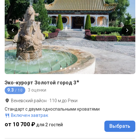
★
Эко-курорт Золотой город
3
9.3
3 оценки
/ 10
Веневский район
·
110
м до
Реки
Стандарт с двумя односпальными кроватями
Включен завтрак
от 10 700 ₽
для 2 гостей
Выбрать