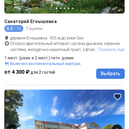
Санаторий Егнышевка
9.2
7 оценок
/ 10
деревня Егнышевка
·
455
м до
реки Оки
Опорно-двигательный аппарат, органы дыхания, нервная
система, желудочно-кишечный тракт, офтал
…
Показать еще
1-мест. (разм. в 2-мест.) летн. домик
Включен континентальный завтрак
от 4 300 ₽
для 2 гостей
Выбрать