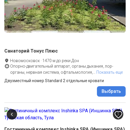
Санаторий Тонус Плюс
Новомосковск
·
1470
м до
реки Дон
Опорно-двигательный аппарат, органы дыхания, лор-
органы, нервная система, офтальмология,
…
Показать еще
Двухместный номер Standard 2 отдельные кровати
Выбрать
Гостиничный комплекс Inshinka SPA (Иншинка SPA)