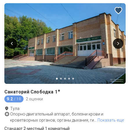
★
Санаторий Слободка
1
9.2
2 оценки
/ 10
Тула
Опорно-двигательный аппарат, болезни крови и
кроветворных органов, органы дыхания, ги
…
Показать еще
Стандарт 2-местный 1 комнатный