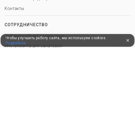
Контакты
СОТРУДНИЧЕСТВО
Добавить объект размещения
Чтобы улучшить работу сайта, мы используем cookies.
Подробнее
Инструменты для санатория
Войти в экстранет
Для корректной работы сайт использует файлы cookie, продолжение
использования сервиса означает ваше согласие с обработкой данных.
© 2010–2026, Российский сервис бронирования
Удобные, быстрые и безопасные платежи
при оплате бронирований