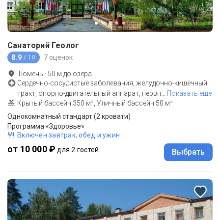
Санаторий Геолог
8.9
7 оценок
/ 10
Тюмень
·
50
м до
озера
Сердечно-сосудистые заболевания, желудочно-кишечный
тракт, опорно-двигательный аппарат, нервн
…
Показать еще
Крытый бассейн 350 м², Уличный бассейн 50 м²
Однокомнатный стандарт (2 кровати)
Программа «Здоровье»
Включен завтрак, обед и ужин
от 10 000 ₽
для 2 гостей
Выбрать