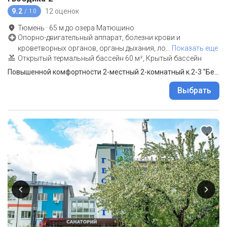
9.2
12 оценок
/ 10
Тюмень
·
65
м до
озера Матюшино
Опорно-двигательный аппарат, болезни крови и
кроветворных органов, органы дыхания, ло
…
Показать еще
Открытый термальный бассейн 60 м², Крытый бассейн
Повышенной комфортности 2-местный 2-комнатный к.2-3 "Бета" и "Вега"
Выбрать