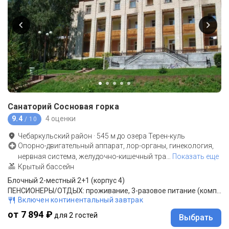
Санаторий Сосновая горка
9.4
4 оценки
/ 10
Чебаркульский район
·
545
м до
озера Терен-куль
Опорно-двигательный аппарат, лор-органы, гинекология,
нервная система, желудочно-кишечный тра
…
Показать еще
Крытый бассейн
Блочный 2-местный 2+1 (корпус 4)
ПЕНСИОНЕРЫ/ОТДЫХ: проживание, 3-разовое питание (комплексное меню)
Включен континентальный завтрак
от 7 894 ₽
для 2 гостей
Выбрать