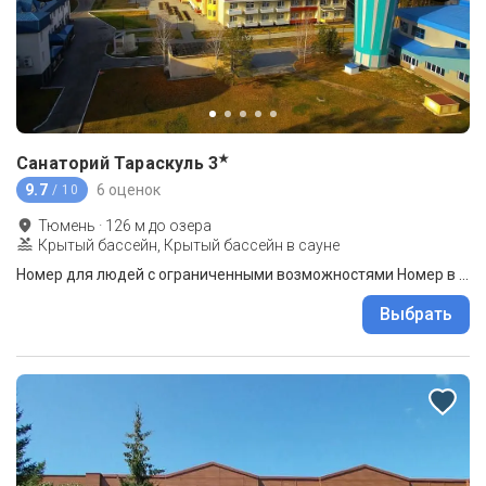
★
Санаторий Тараскуль
3
9.7
6 оценок
/ 10
Тюмень
·
126
м до
озера
Крытый бассейн, Крытый бассейн в сауне
Номер для людей с ограниченными возможностями Номер в специализированном неврологическом корпусе
Выбрать