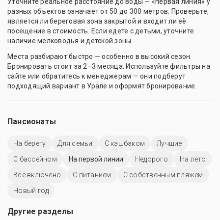
Уточните реальное расстояние до воды — «первая линия» у
разных объектов означает от 50 до 300 метров. Проверьте,
является ли береговая зона закрытой и входит ли её
посещение в стоимость. Если едете с детьми, уточните
наличие мелководья и детской зоны.
Места разбирают быстро — особенно в высокий сезон.
Бронировать стоит за 2–3 месяца. Используйте фильтры на
сайте или обратитесь к менеджерам — они подберут
подходящий вариант в Урале и оформят бронирование.
Пансионаты
На берегу
Для семьи
С кэшбэком
Лучшие
C бассейном
На первой линии
Недорого
На лето
Всё включено
С питанием
С собственным пляжем
Новый год
Другие разделы