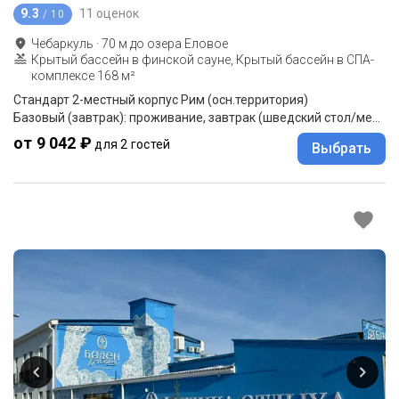
9.3
11 оценок
/ 10
Чебаркуль
·
70
м до
озера Еловое
Крытый бассейн в финской сауне, Крытый бассейн в СПА-
комплексе 168 м²
Стандарт 2-местный корпус Рим (осн.территория)
Базовый (завтрак): проживание, завтрак (шведский стол/меню-заказ)
от 9 042 ₽
для 2 гостей
Выбрать