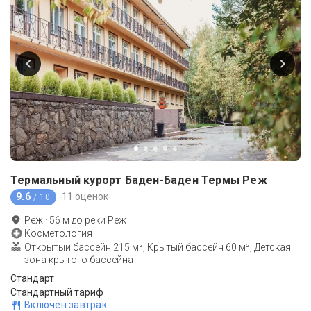
Термальный курорт Баден-Баден Термы Реж
9.6
11 оценок
/ 10
Реж
·
56
м до
реки Реж
Косметология
Открытый бассейн 215 м², Крытый бассейн 60 м², Детская
зона крытого бассейна
Стандарт
Стандартный тариф
Включен завтрак