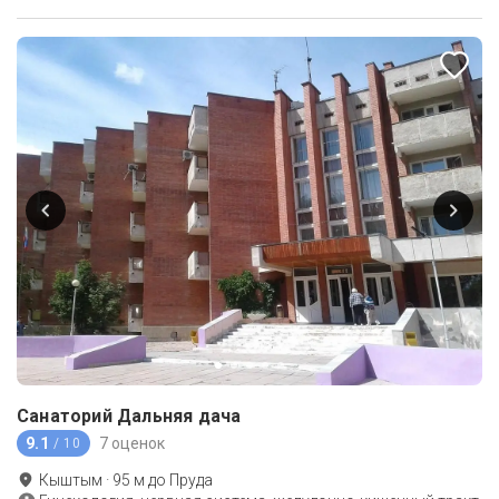
Санаторий Дальняя дача
9.1
7 оценок
/ 10
Кыштым
·
95
м до
Пруда