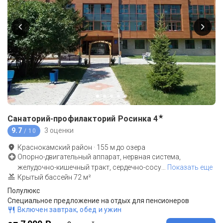
★
Санаторий-профилакторий Росинка
4
9.7
3 оценки
/ 10
Краснокамский район
·
155
м до
озера
Опорно-двигательный аппарат, нервная система,
желудочно-кишечный тракт, сердечно-сосу
…
Показать еще
Крытый бассейн 72 м²
Полулюкс
Специальное предложение на отдых для пенсионеров
Включен завтрак, обед и ужин