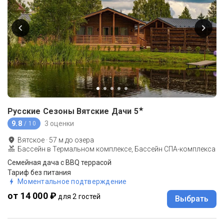
★
Русские Сезоны Вятские Дачи
5
9.8
3 оценки
/ 10
Вятское
·
57
м до
озера
Бассейн в Термальном комплексе, Бассейн СПА-комплекса
Семейная дача с BBQ террасой
Тариф без питания
Моментальное подтверждение
от 14 000 ₽
для 2 гостей
Выбрать