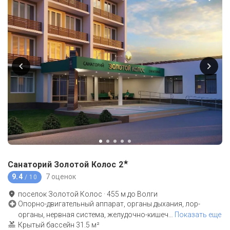
★
Санаторий Золотой Колос
2
9.4
7 оценок
/ 10
поселок Золотой Колос
·
455
м до
Волги
Опорно-двигательный аппарат, органы дыхания, лор-
органы, нервная система, желудочно-кишеч
…
Показать еще
Крытый бассейн 31.5 м²