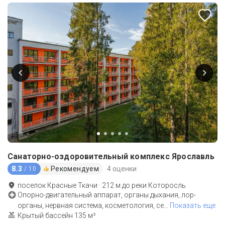
Санаторно-оздоровительный комплекс Ярославль
8.3
Рекомендуем
4 оценки
/ 10
поселок Красные Ткачи
·
212
м до
реки Которосль
Опорно-двигательный аппарат, органы дыхания, лор-
органы, нервная система, косметология, се
…
Показать еще
Крытый бассейн 135 м²