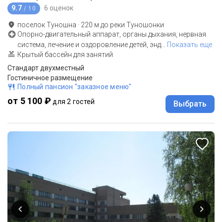
9.7
6 оценок
/ 10
поселок Туношна
·
220
м до
реки Туношонки
Опорно-двигательный аппарат, органы дыхания, нервная
система, лечение и оздоровление детей, энд
…
Показать еще
Крытый бассейн для занятий
Стандарт двухместный
Гостиничное размещение
Полный пансион "заказное меню"
от 5 100 ₽
для 2 гостей
Выбрать