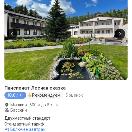
Пансионат Лесная сказка
10.0
Рекомендуем
5 оценок
/ 10
Мышкин
·
600
м до
Волги
Бассейн
Двухместный стандарт
Стандартный тариф
Включен завтрак