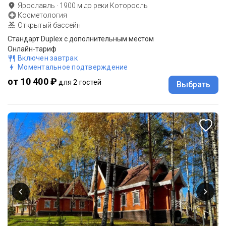
Ярославль
·
1900
м до
реки Которосль
Косметология
Открытый бассейн
Стандарт Duplex с дополнительным местом
Онлайн-тариф
Включен завтрак
Моментальное подтверждение
от 10 400 ₽
для 2 гостей
Выбрать