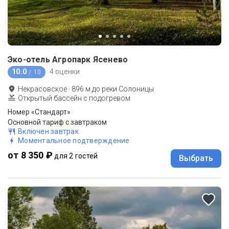
Эко-отель Агропарк Ясенево
10.0
4 оценки
/ 10
Некрасовское
·
896
м до
реки Солоницы
Открытый бассейн с подогревом
Номер «Стандарт»
Основной тариф с завтраком
Включен завтрак
Моментальное подтверждение
от 8 350 ₽
для 2 гостей
Выбрать