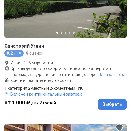
Санаторий Углич
9.2
8 оценок
/ 10
Углич
·
125
м до
Волги
Органы дыхания, лор-органы, гинекология, нервная
система, желудочно-кишечный тракт, серде
…
Показать еще
Крытый плавательный бассейн
1 категория 2-местный 2-комнатный "УЮТ"
Включен континентальный завтрак
от 1 000 ₽
для 2 гостей
Выбрать