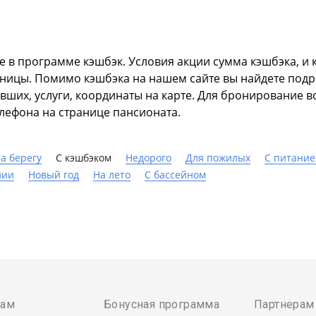
 в программе кэшбэк. Условия акции сумма кэшбэка, и к
траницы. Помимо кэшбэка на нашем сайте вы найдете по
авших, услуги, координаты на карте. Для бронирование
лефона на странице пансионата.
а берегу
С кэшбэком
Недорого
Для пожилых
С питани
нии
Новый год
На лето
C бассейном
там
Бонусная программа
Партнерам