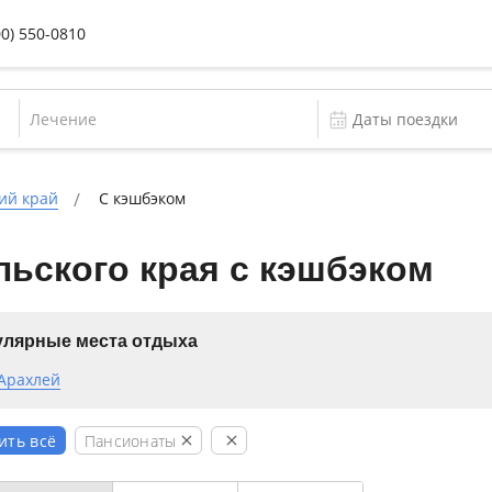
00) 550-0810
Лечение
ий край
С кэшбэком
ьского края с кэшбэком
лярные места отдыха
 Арахлей
Пансионаты
ить всё