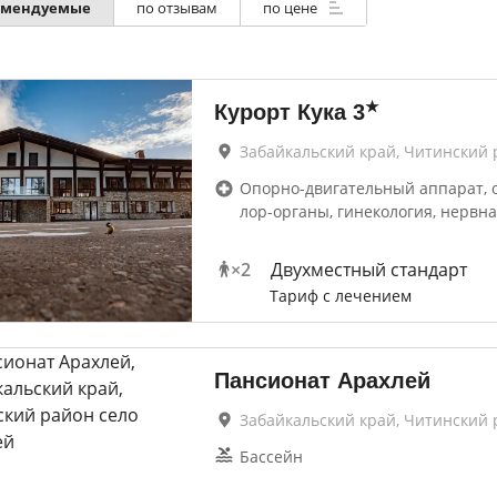
омендуемые
по отзывам
по цене
★
Курорт Кука
3
Забайкальский край, Читинский 
Опорно-двигательный аппарат, 
лор-органы, гинекология, нервна
×
2
Двухместный стандарт
Тариф с лечением
Пансионат Арахлей
Забайкальский край, Читинский 
Бассейн