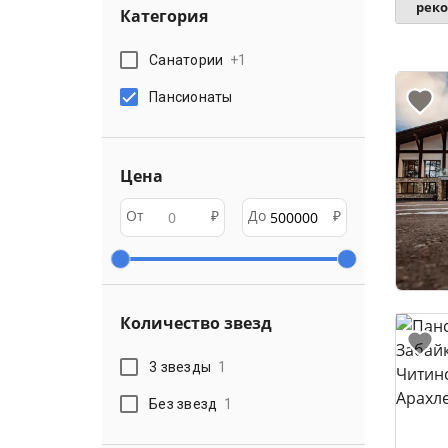
рек
Категория
Санатории
+
1
Пансионаты
Цена
От
₽
До
₽
Количество звезд
3 звезды
1
Без звезд
1