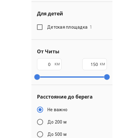
Для детей
Детская площадка
1
От Читы
км
км
Расстояние до берега
Не важно
До 200 м
До 500 м