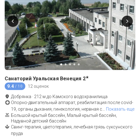
★
Санаторий Уральская Венеция
2
9.4
12 оценок
/ 10
Добрянка
·
212
м до
Камского водохранилища
Опорно-двигательный аппарат, реабилитация после covid-
19, органы дыхания, гинекология, нервная с
…
Показать еще
Большой крытый бассейн, Малый крытый бассейн,
Надувной детский бассейн
Свинг-терапия, цветотерапия, лечебная грязь суксунского
пруда