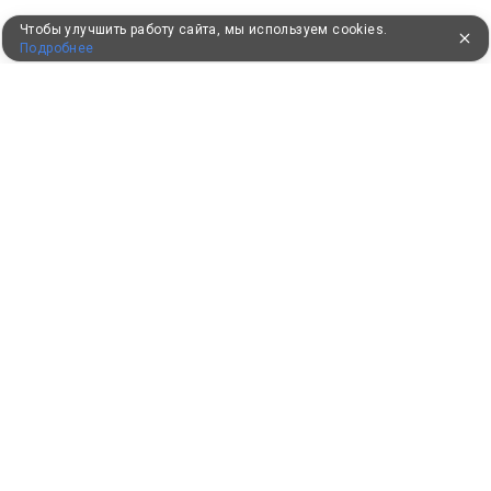
Чтобы улучшить работу сайта, мы используем cookies.
Подробнее
ПУТЕВКИ В САНАТОРИИ
КОНСУЛЬТАЦИИ ПО ТЕЛЕФОНУ
8 (800) 550-0810
Бесплатно по России
КЛИЕНТАМ
Как забронировать
Как оплатить
Бонусная программа
Акции