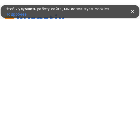
Чтобы улучшить работу сайта, мы используем cookies.
Подробнее
ПУТЕВКИ В САНАТОРИИ
КОНСУЛЬТАЦИИ ПО ТЕЛЕФОНУ
8 (800) 550-0810
Бесплатно по России
КЛИЕНТАМ
Как забронировать
Как оплатить
Бонусная программа
Акции
Пользовательское соглашение
Политика конфиденциальности