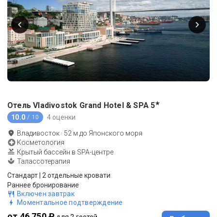
★
Отель Vladivostok Grand Hotel & SPA
5
10.0
4 оценки
/ 10
Владивосток
·
52
м до
Японского моря
Косметология
Крытый бассейн в SPA-центре
Талассотерапия
Стандарт | 2 отдельные кровати
Раннее бронирование
Включен завтрак
Моментальное подтверждение
от 46 750 ₽