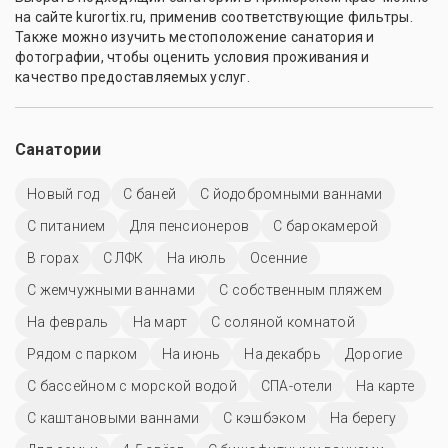
на сайте kurortix.ru, применив соответствующие фильтры.
Также можно изучить местоположение санатория и
фотографии, чтобы оценить условия проживания и
качество предоставляемых услуг.
Санатории
Новый год
С баней
С йодобромными ваннами
С питанием
Для пенсионеров
С барокамерой
В горах
С ЛФК
На июль
Осенние
С жемчужными ваннами
С собственным пляжем
На февраль
На март
С соляной комнатой
Рядом с парком
На июнь
На декабрь
Дорогие
С бассейном с морской водой
СПА-отели
На карте
С каштановыми ваннами
С кэшбэком
На берегу