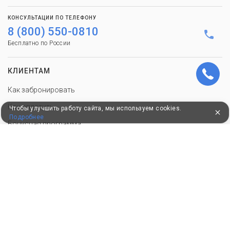
КОНСУЛЬТАЦИИ ПО ТЕЛЕФОНУ
8 (800) 550-0810
Бесплатно по России
КЛИЕНТАМ
Как забронировать
Как оплатить
Чтобы улучшить работу сайта, мы используем cookies.
Подробнее
Бонусная программа
Акции
Пользовательское соглашение
Политика конфиденциальности
Контакты
СОТРУДНИЧЕСТВО