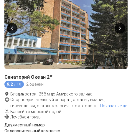
★
Санаторий Океан
2
9.2
2 оценки
/ 10
Владивосток
·
258
м до
Амурского залива
Опорно-двигательный аппарат, органы дыхания,
гинекология, офтальмология, стоматологи
…
Показать еще
Бассейн с морской водой
Лечебная грязь
Двухместный номер
Оздоровительный комплекс