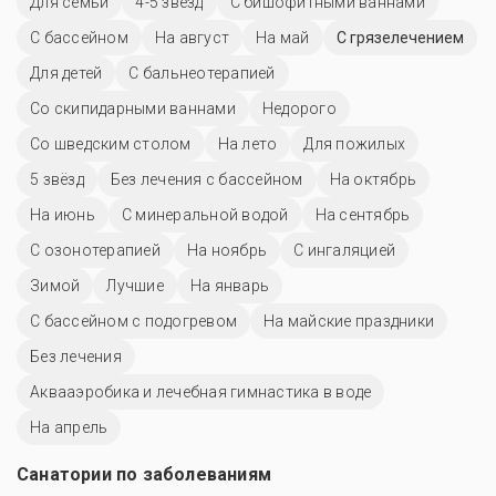
Для семьи
4-5 звёзд
С бишофитными ваннами
C бассейном
На август
На май
С грязелечением
Для детей
С бальнеотерапией
Со скипидарными ваннами
Недорого
Со шведским столом
На лето
Для пожилых
5 звёзд
Без лечения с бассейном
На октябрь
На июнь
С минеральной водой
На сентябрь
С озонотерапией
На ноябрь
С ингаляцией
Зимой
Лучшие
На январь
С бассейном с подогревом
На майские праздники
Без лечения
Аквааэробика и лечебная гимнастика в воде
На апрель
Санатории по заболеваниям