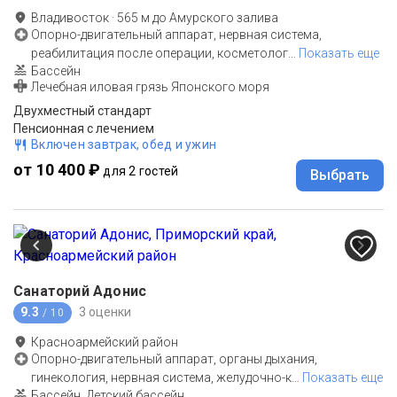
Владивосток
·
565
м до
Амурского залива
Опорно-двигательный аппарат, нервная система,
реабилитация после операции, косметолог
…
Показать еще
Бассейн
Лечебная иловая грязь Японского моря
Двухместный стандарт
Пенсионная с лечением
Включен завтрак, обед и ужин
от 10 400 ₽
для 2 гостей
Выбрать
Санаторий Адонис
9.3
3 оценки
/ 10
Красноармейский район
Опорно-двигательный аппарат, органы дыхания,
гинекология, нервная система, желудочно-к
…
Показать еще
Бассейн, Детский бассейн