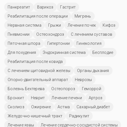
Панкреатит
Варикоз
Гастрит
Реабилитация после операции
Мигрень
Нервная система
Грыжи
Лечение почек
Кифоз
Пневмонии
Остеохондроз
С лечением суставов
Пяточная шпора
Гипертонии
Гинекология
Для похудения
Эндокринная система
Бесплодие
Реабилитация после ковида
С лечением щитовидной железы
Органы дыхания
Опорно-двигательный аппарат
Неврозы
Болезнь Бехтерева
Остеопороз
Геморрой
Бронхит
Неврит
Лечение печени
Артроз
Сколиоз
Ожирение
Астма
Сахарный диабет
Желудочно-кишечный тракт
Радикулит
Лечение язвы
Лечение сердечно-сосудистой системы