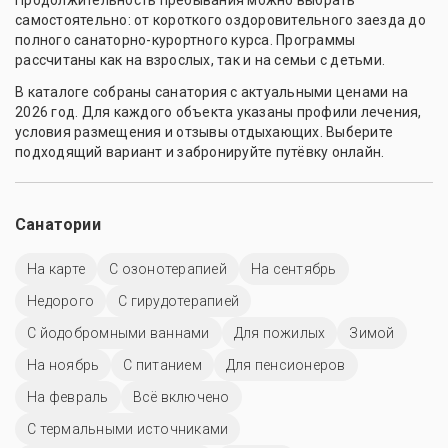
самостоятельно: от короткого оздоровительного заезда до
полного санаторно-курортного курса. Программы
рассчитаны как на взрослых, так и на семьи с детьми.
В каталоге собраны санатория с актуальными ценами на
2026 год. Для каждого объекта указаны профили лечения,
условия размещения и отзывы отдыхающих. Выберите
подходящий вариант и забронируйте путёвку онлайн.
Санатории
На карте
С озонотерапией
На сентябрь
Недорого
С гирудотерапией
С йодобромными ваннами
Для пожилых
Зимой
На ноябрь
С питанием
Для пенсионеров
На февраль
Всё включено
С термальными источниками