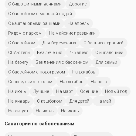
С бишофитными ваннами
Дорогие
С бассейном с морской водой
С каштановыми ваннами
На апрель
Рядом с парком
На майские праздники
C бассейном
Для беременных
С бальнеотерапией
СПА-отели
Без лечения
4-5 звёзд
С ингаляцией
На берегу
Без лечения с бассейном
Для семьи
С бассейном с подогревом
На декабрь
Со шведским столом
На октябрь
На лето
На июнь
Лучшие
На март
Осенние
Новый год
На январь
С кэшбэком
Для детей
На май
На август
На июнь
На июль
Санатории по заболеваниям