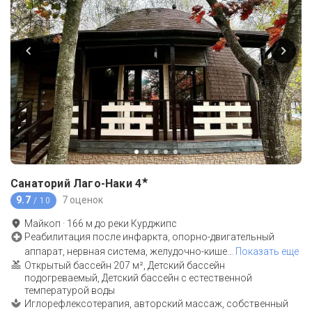
★
Санаторий Лаго-Наки
4
9.7
7 оценок
/ 10
Майкоп
·
166
м до
реки Курджипс
Реабилитация после инфаркта, опорно-двигательный
аппарат, нервная система, желудочно-кише
…
Показать еще
Открытый бассейн 207 м², Детский бассейн
подогреваемый, Детский бассейн с естественной
температурой воды
Иглорефлексотерапия, авторский массаж, собственный