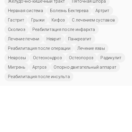
Желудочно-кишечный тракт
Пяточная шпора
Нервная система
Болезнь Бехтерева
Артрит
Гастрит
Грыжи
Кифоз
С лечением суставов
Сколиоз
Реабилитация после инфаркта
Лечение печени
Неврит
Панкреатит
Реабилитация после операции
Лечение язвы
Неврозы
Остеохондроз
Остеопороз
Радикулит
Мигрень
Артроз
Опорно-двигательный аппарат
Реабилитация после инсульта