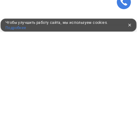
Чтобы улучшить работу сайта, мы используем cookies.
Подробнее
ПУТЕВКИ В САНАТОРИИ
КОНСУЛЬТАЦИИ ПО ТЕЛЕФОНУ
8 (800) 550-0810
Бесплатно по России
КЛИЕНТАМ
Как забронировать
Как оплатить
Бонусная программа
Акции