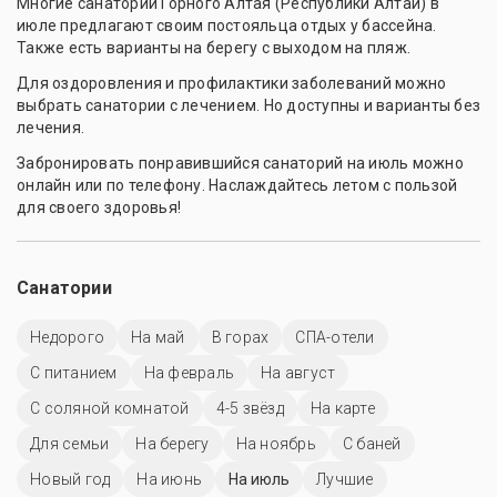
Многие санатории Горного Алтая (Республики Алтай) в
июле предлагают своим постояльца отдых у бассейна.
Также есть варианты на берегу с выходом на пляж.
Для оздоровления и профилактики заболеваний можно
выбрать санатории с лечением. Но доступны и варианты без
лечения.
Забронировать понравившийся санаторий на июль можно
онлайн или по телефону. Наслаждайтесь летом с пользой
для своего здоровья!
Санатории
Недорого
На май
В горах
СПА-отели
С питанием
На февраль
На август
С соляной комнатой
4-5 звёзд
На карте
Для семьи
На берегу
На ноябрь
С баней
Новый год
На июнь
На июль
Лучшие