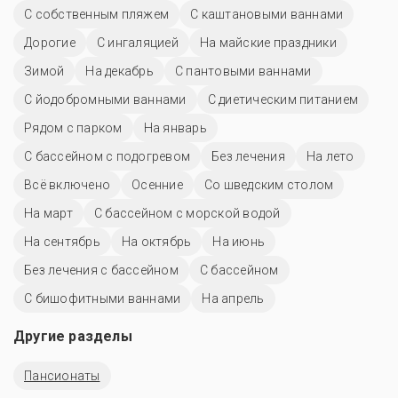
С собственным пляжем
С каштановыми ваннами
Дорогие
С ингаляцией
На майские праздники
Зимой
На декабрь
С пантовыми ваннами
С йодобромными ваннами
С диетическим питанием
Рядом с парком
На январь
С бассейном с подогревом
Без лечения
На лето
Всё включено
Осенние
Со шведским столом
На март
С бассейном с морской водой
На сентябрь
На октябрь
На июнь
Без лечения с бассейном
C бассейном
С бишофитными ваннами
На апрель
Другие разделы
Пансионаты