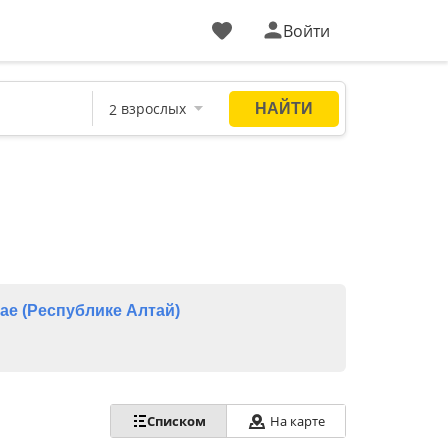
Войти
ае (Республике Алтай)
Списком
На карте