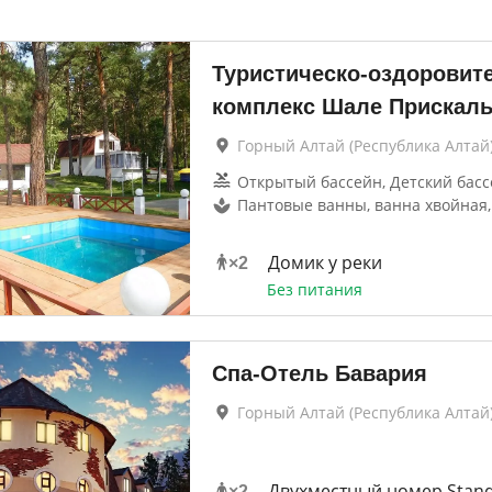
Туристическо-оздоровит
комплекс Шале Прискал
Горный Алтай (Республика Алтай
Открытый бассейн, Детский бас
Пантовые ванны, ванна хвойная
Домик у реки
×
2
Без питания
Спа-Отель Бавария
Горный Алтай (Республика Алтай
Двухместный номер Stand
×
2