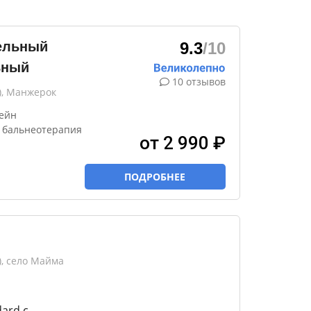
ельный
9.3
/10
ьный
10 отзывов
), Манжерок
сейн
, бальнеотерапия
от 2 990 ₽
ПОДРОБНЕЕ
), село Майма
ard с