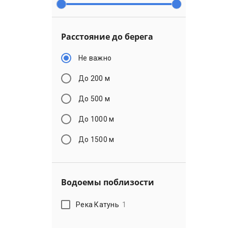
Расстояние до берега
Не важно
До 200 м
До 500 м
До 1000 м
До 1500 м
Водоемы поблизости
Река Катунь
1