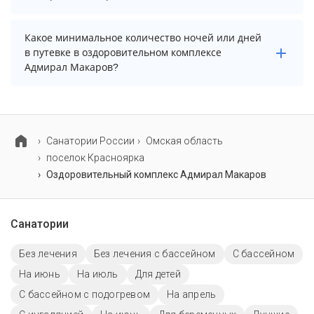
В оздоровительном комплексе Адмирал Макаров нет
Какое минимальное количество ночей или дней
парковки.
в путевке в оздоровительном комплексе
Адмирал Макаров?
Минимальный срок путевки зависит от выбранного
тарифа. Для тарифа с лечением рекомендуем
выбирать срок не менее 7 ночей (дней).
Cанатории России
Омская область
поселок Красноярка
Оздоровительный комплекс Адмирал Макаров
Санатории
Без лечения
Без лечения с бассейном
C бассейном
На июнь
На июль
Для детей
С бассейном с подогревом
На апрель