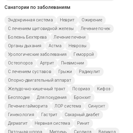
Санатории по заболеваниям
Эндокринная система
Неврит
Ожирение
С лечением щитовидной железы
Лечение почек
Болезнь Бехтерева
Лечение печени
Органы дыхания
Астма
Неврозы
Урологические заболевания
Геморрой
Остеопороз
Артрит
Пневмонии
С лечением суставов
Грыжи
Радикулит
Опорно-двигательный аппарат
Желудочно-кишечный тракт
Псориаз
Кифоз
Бесплодие
Для похудения
Бронхит
Лечение гайморита
ЛОР система
Синусит
Гинекология
Гастрит
Сахарный диабет
Дерматит
Нервная система
Ринит
Пяточная шпора
Мигрень
Сколиоз
Варикоз