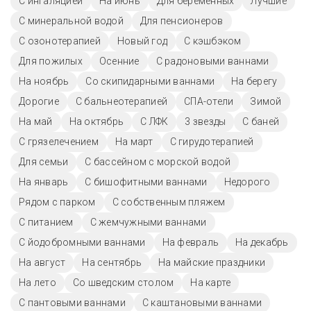
С ингаляцией
На июнь
Для беременных
Лучшие
С минеральной водой
Для пенсионеров
С озонотерапией
Новый год
С кэшбэком
Для пожилых
Осенние
С радоновыми ваннами
На ноябрь
Со скипидарными ваннами
На берегу
Дорогие
С бальнеотерапией
СПА-отели
Зимой
На май
На октябрь
С ЛФК
3 звезды
С баней
С грязелечением
На март
С гирудотерапией
Для семьи
С бассейном с морской водой
На январь
С бишофитными ваннами
Недорого
Рядом с парком
С собственным пляжем
С питанием
С жемчужными ваннами
С йодобромными ваннами
На февраль
На декабрь
На август
На сентябрь
На майские праздники
На лето
Со шведским столом
На карте
С пантовыми ваннами
С каштановыми ваннами