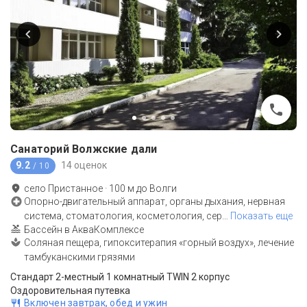
Санаторий Волжские дали
9.2
14 оценок
/ 10
село Пристанное
·
100
м до
Волги
Опорно-двигательный аппарат, органы дыхания, нервная
система, стоматология, косметология, сер
…
Показать еще
Бассейн в АкваКомплексе
Соляная пещера, гипокситерапия «горный воздух», лечение
тамбуканскими грязями
Стандарт 2-местный 1 комнатный TWIN 2 корпус
Оздоровительная путевка
Включен завтрак, обед и ужин