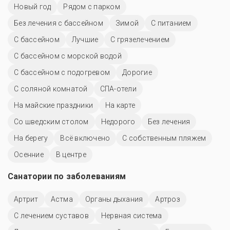
Новый год
Рядом с парком
Без лечения с бассейном
Зимой
С питанием
C бассейном
Лучшие
С грязелечением
С бассейном с морской водой
С бассейном с подогревом
Дорогие
С соляной комнатой
СПА-отели
На майские праздники
На карте
Со шведским столом
Недорого
Без лечения
На берегу
Всё включено
С собственным пляжем
Осенние
В центре
Санатории по заболеваниям
Артрит
Астма
Органы дыхания
Артроз
С лечением суставов
Нервная система