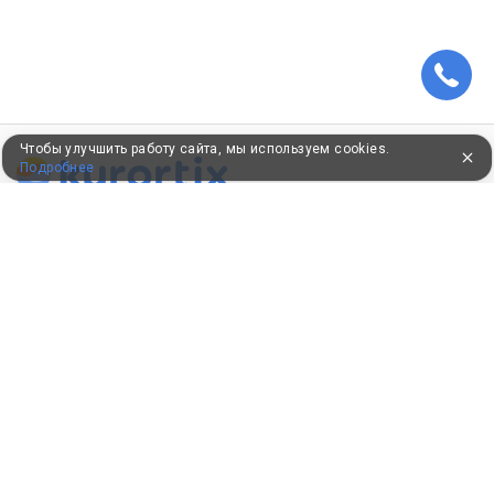
Чтобы улучшить работу сайта, мы используем cookies.
Подробнее
ПУТЕВКИ В САНАТОРИИ
КОНСУЛЬТАЦИИ ПО ТЕЛЕФОНУ
8 (800) 550-0810
Бесплатно по России
КЛИЕНТАМ
Как забронировать
Как оплатить
Бонусная программа