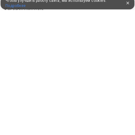
Чтобы улучшить работу сайта, мы используем cookies.
Подробнее
Как забронировать
Как оплатить
Бонусная программа
Акции
Пользовательское соглашение
Политика конфиденциальности
Контакты
СОТРУДНИЧЕСТВО
Добавить объект размещения
Инструменты для санатория
Войти в экстранет
Для корректной работы сайт использует файлы cookie, продолжение