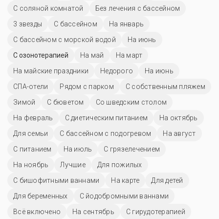
С соляной комнатой
Без лечения с бассейном
3 звезды
C бассейном
На январь
С бассейном с морской водой
На июнь
С озонотерапией
На май
На март
На майские праздники
Недорого
На июнь
СПА-отели
Рядом с парком
С собственным пляжем
Зимой
С бюветом
Со шведским столом
На февраль
С диетическим питанием
На октябрь
Для семьи
С бассейном с подогревом
На август
С питанием
На июль
С грязелечением
На ноябрь
Лучшие
Для пожилых
С бишофитными ваннами
На карте
Для детей
Для беременных
С йодобромными ваннами
Всё включено
На сентябрь
С гирудотерапией