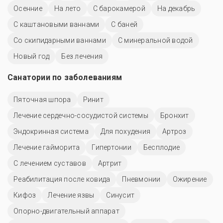
Осенние
На лето
С барокамерой
На декабрь
С каштановыми ваннами
С баней
Со скипидарными ваннами
С минеральной водой
Новый год
Без лечения
Санатории по заболеваниям
Пяточная шпора
Ринит
Лечение сердечно-сосудистой системы
Бронхит
Эндокринная система
Для похудения
Артроз
Лечение гайморита
Гипертонии
Бесплодие
С лечением суставов
Артрит
Реабилитация после ковида
Пневмонии
Ожирение
Кифоз
Лечение язвы
Синусит
Опорно-двигательный аппарат