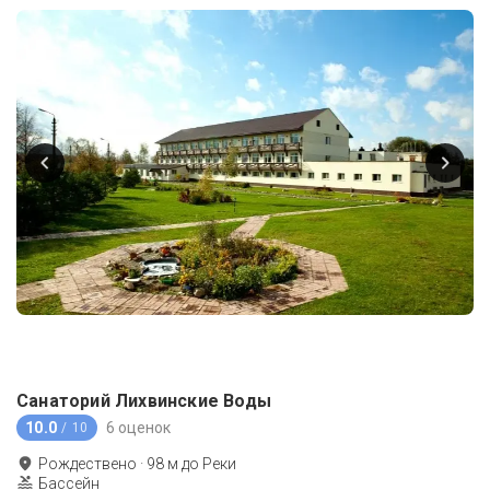
Санаторий Лихвинские Воды
10.0
6 оценок
/ 10
Рождествено
·
98
м до
Реки
Бассейн