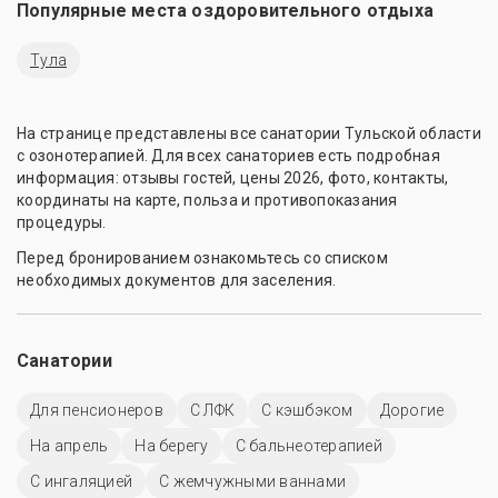
Популярные места оздоровительного отдыха
Тула
На странице представлены все санатории Тульской области
с озонотерапией. Для всех санаториев есть подробная
информация: отзывы гостей, цены 2026, фото, контакты,
координаты на карте, польза и противопоказания
процедуры.
Перед бронированием ознакомьтесь со списком
необходимых документов для заселения.
Санатории
Для пенсионеров
С ЛФК
С кэшбэком
Дорогие
На апрель
На берегу
С бальнеотерапией
С ингаляцией
С жемчужными ваннами