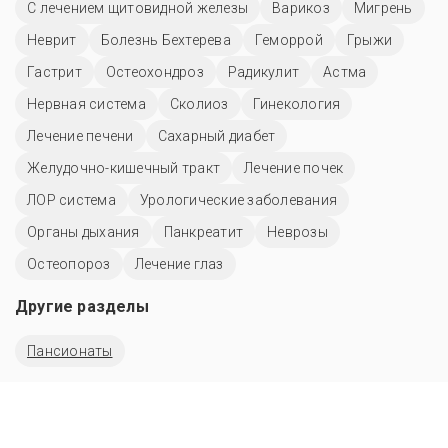
С лечением щитовидной железы
Варикоз
Мигрень
Неврит
Болезнь Бехтерева
Геморрой
Грыжи
Гастрит
Остеохондроз
Радикулит
Астма
Нервная система
Сколиоз
Гинекология
Лечение печени
Сахарный диабет
Желудочно-кишечный тракт
Лечение почек
ЛОР система
Урологические заболевания
Органы дыхания
Панкреатит
Неврозы
Остеопороз
Лечение глаз
Другие разделы
Пансионаты