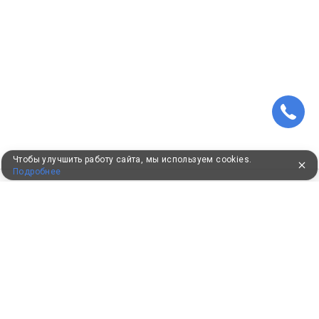
Чтобы улучшить работу сайта, мы используем cookies.
Подробнее
ПУТЕВКИ В САНАТОРИИ
КОНСУЛЬТАЦИИ ПО ТЕЛЕФОНУ
8 (800) 550-0810
Бесплатно по России