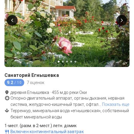
Санаторий Егнышевка
9.2
7 оценок
/ 10
деревня Егнышевка
·
455
м до
реки Оки
Опорно-двигательный аппарат, органы дыхания, нервная
система, желудочно-кишечный тракт, офтал
…
Показать еще
Терренкур, минеральная вода «егнышевская», собственный
бювет минеральной воды
1-мест. (разм. в 2-мест.) летн. домик
Включен континентальный завтрак