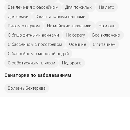
Без лечения с бассейном
Для пожилых
На лето
Для семьи
С каштановыми ваннами
Рядом с парком
На майские праздники
На июнь
С бишофитными ваннами
На берегу
Всё включено
С бассейном с подогревом
Осенние
С питанием
С бассейном с морской водой
С собственным пляжем
Недорого
Санатории по заболеваниям
Болезнь Бехтерева