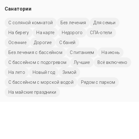
Санатории
С соляной комнатой
Без лечения
Для семьи
На берегу
На карте
Недорого
СПА-отели
Осенние
Дорогие
С баней
Без лечения с бассейном
С питанием
На июнь
С бассейном с подогревом
Лучшие
Всё включено
На лето
Новый год
Зимой
С бассейном с морской водой
Рядом с парком
На майские праздники