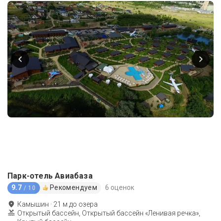
Парк-отель Авиабаза
9.7
Рекомендуем
6 оценок
/ 10
Камышин
·
21
м до
озера
Открытый бассейн, Открытый бассейн «Ленивая речка»,