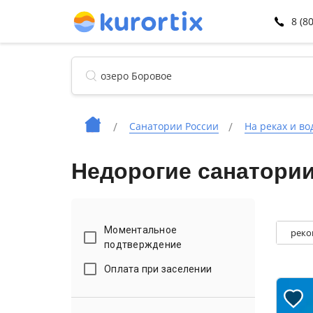
8 (8
Санатории России
На реках и во
Недорогие санатории
Моментальное
реко
подтверждение
Оплата при заселении