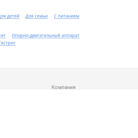
Для детей
Для семьи
С питанием
тит
Опорно-двигательный аппарат
Гастрит
Компания
санаторий
Контакты
ты для санатория
странет
пользования сервиса означает ваше согласие с