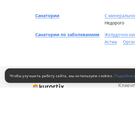
Санатории
С минерально
Недорого
Санатории по заболеваниям
Желудочно-ки
Астма
Орга
Чтобы улучшить работу сайта, мы используем cookies.
Подробне
Клиен
Путевки в санатории
Как за
© 2010–2026
Российский сервис
Как оп
бронирования
Акции
Пользовательское соглашение
Для кор
Политика конфиденциальности