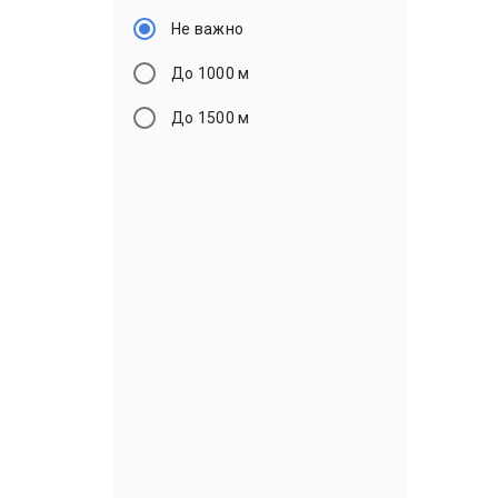
Не важно
До 1000 м
До 1500 м