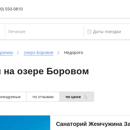
00) 550-0810
Лечение
доемах
озеро Боровое
Недорого
 на озере Боровом
мендуемые
по отзывам
по цене
Санаторий Жемчужина З