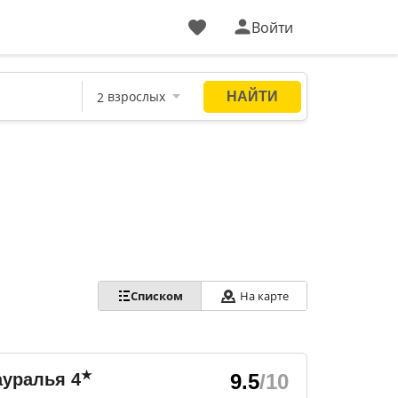
Войти
Списком
На карте
★
ауралья
4
9.5
/10