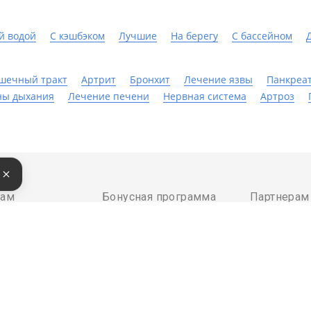
й водой
С кэшбэком
Лучшие
На берегу
C бассейном
шечный тракт
Артрит
Бронхит
Лечение язвы
Панкреа
ны дыхания
Лечение печени
Нервная система
Артроз
е
там
Бонусная программа
Партнерам
бронировать
О бонусной программе
Добавить 
латить
Кешбек
Инструмен
Бонусы за отзыв
Войти в эк
ректной работы сайт использует файлы cookie, продолжение ис