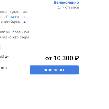
7 отзывов
органы дыхания,
ше
…
Показать еще
 «Посейдон» 340
ник минеральной
буканского озера
ый 2-
от 10 300 ₽
от 1
ПОДРОБНЕЕ