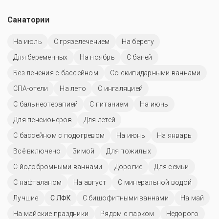
Санатории
На июль
С грязелечением
На берегу
Для беременных
На ноябрь
С баней
Без лечения с бассейном
Со скипидарными ваннами
СПА-отели
На лето
С ингаляцией
С бальнеотерапией
С питанием
На июнь
Для пенсионеров
Для детей
С бассейном с подогревом
На июнь
На январь
Всё включено
Зимой
Для пожилых
С йодобромными ваннами
Дорогие
Для семьи
С нафталаном
На август
С минеральной водой
Лучшие
С ЛФК
С бишофитными ваннами
На май
На майские праздники
Рядом с парком
Недорого