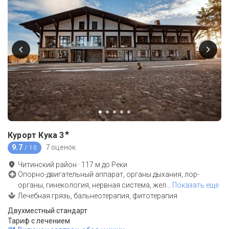
★
Курорт Кука
3
9.7
7 оценок
/ 10
Читинский район
·
117
м до
Реки
Опорно-двигательный аппарат, органы дыхания, лор-
органы, гинекология, нервная система, жел
…
Показать еще
Лечебная грязь, бальнеотерапия, фитотерапия
Двухместный стандарт
Тариф с лечением