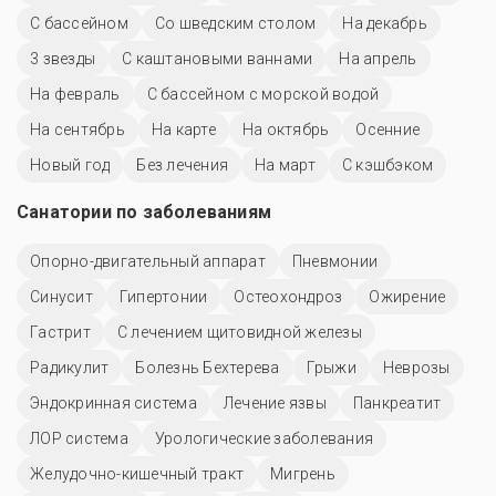
C бассейном
Со шведским столом
На декабрь
3 звезды
С каштановыми ваннами
На апрель
На февраль
С бассейном с морской водой
На сентябрь
На карте
На октябрь
Осенние
Новый год
Без лечения
На март
С кэшбэком
Санатории по заболеваниям
Опорно-двигательный аппарат
Пневмонии
Синусит
Гипертонии
Остеохондроз
Ожирение
Гастрит
С лечением щитовидной железы
Радикулит
Болезнь Бехтерева
Грыжи
Неврозы
Эндокринная система
Лечение язвы
Панкреатит
ЛОР система
Урологические заболевания
Желудочно-кишечный тракт
Мигрень