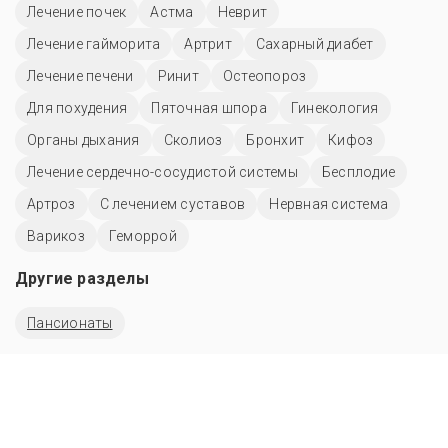
Лечение почек
Астма
Неврит
Лечение гайморита
Артрит
Сахарный диабет
Лечение печени
Ринит
Остеопороз
Для похудения
Пяточная шпора
Гинекология
Органы дыхания
Сколиоз
Бронхит
Кифоз
Лечение сердечно-сосудистой системы
Бесплодие
Артроз
С лечением суставов
Нервная система
Варикоз
Геморрой
Другие разделы
Пансионаты