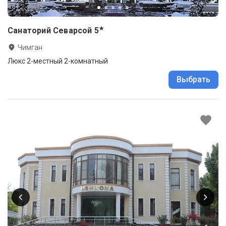
★
Санаторий Севарсой
5
Чимган
Люкс 2-местный 2-комнатный
Выбрать