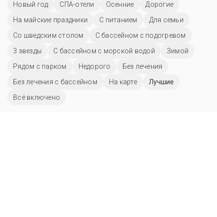
Новый год
СПА-отели
Осенние
Дорогие
На майские праздники
С питанием
Для семьи
Со шведским столом
С бассейном с подогревом
3 звезды
С бассейном с морской водой
Зимой
Рядом с парком
Недорого
Без лечения
Без лечения с бассейном
На карте
Лучшие
Всё включено